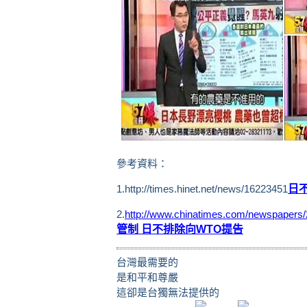
參考資料：
1.http://times.hinet.net/news/16223451
日
2.
http://www.chinatimes.com/newspaper
管制 日不排除向WTO提告
台灣最需要的
是和平和尊嚴
這卻是台獨無法提供的