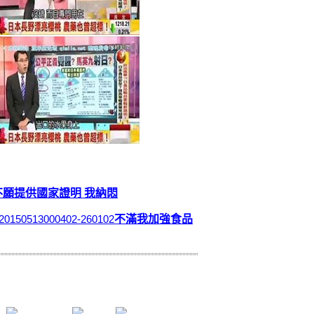
不願提供國家證明 我納悶
s/20150513000402-260102
不滿我加強食品