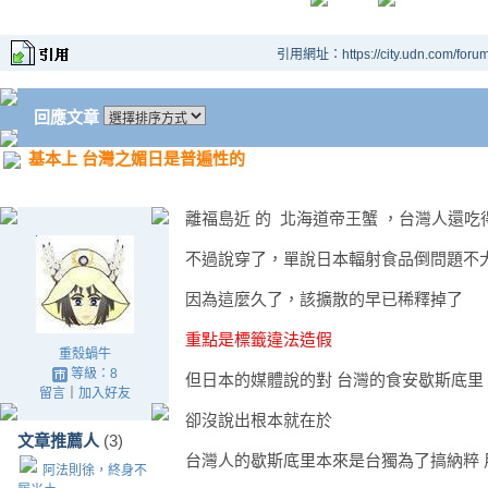
引用網址：https://city.udn.com/foru
回應文章
基本上 台灣之媚日是普遍性的
離福島近 的 北海道帝王蟹 ，台灣人還
不過說穿了，單說日本輻射食品倒問題不
因為這麼久了，該擴散的早已稀釋掉了
重點是標籤違法造假
重殼蝸牛
等級：8
但日本的媒體說的對 台灣的食安歇斯底里
留言
｜
加入好友
卻沒說出根本就在於
文章推薦人
(3)
台灣人的歇斯底里本來是台獨為了搞納粹 
阿法則徐，終身不