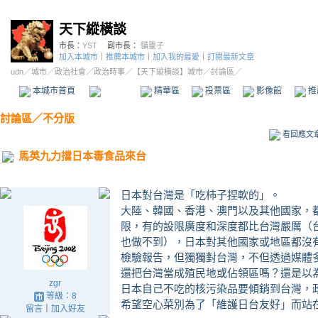
天下縱橫談
市長：
YST
副市長：
貓靈子
加入本城市
｜
推薦本城市
｜
加入我的最愛
｜
訂閱最新文章
udn
／
城市
／
政治社會
／
政治時事
／
【天下縱橫談】城市
／討論區／
本城市首頁
討論區
精華區
投票區
影像館
推
討論區
／
不分版
看回應文
馬英九力擋日本毒食品來台
日本對台灣是「吃柿子捏軟的」。
大陸、韓國、香港、澳門以及其他國家，
限，有的設限廣度和深度都比台灣嚴厲（
也做不到），日本對其他國家或地區都沒
檢驗報告，但獨獨對台灣，不但透過媒體
還把台灣當成殖民地或佔領區嗎？還是以
zgr
日本自己不吃的核污染品要傾銷到台灣，
等級：8
希望空心菜別為了「維護日台友好」而站
留言
｜
加入好友