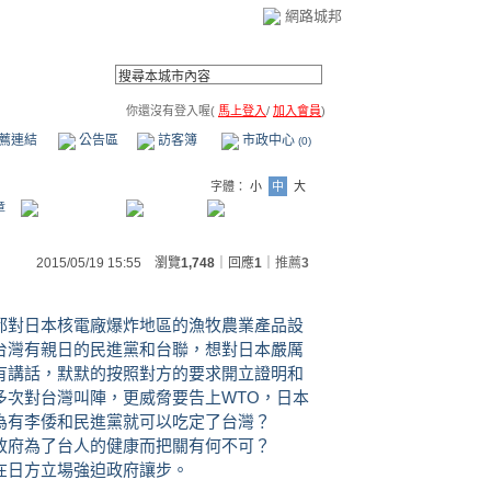
網路城邦
你還沒有登入喔(
馬上登入
/
加入會員
)
薦連結
公告區
訪客簿
市政中心
(0)
字體：
小
中
大
章
2015/05/19 15:55 瀏覽
1,748
｜回應
1
｜
推薦
3
都對日本核電廠爆炸地區的漁牧農業產品設
台灣有親日的民進黨和台聯，想對日本嚴厲
有講話，默默的按照對方的要求開立證明和
多次對台灣叫陣，更威脅要告上WTO，日本
為有李倭和民進黨就可以吃定了台灣？
政府為了台人的健康而把關有何不可？
在日方立場強迫政府讓步。