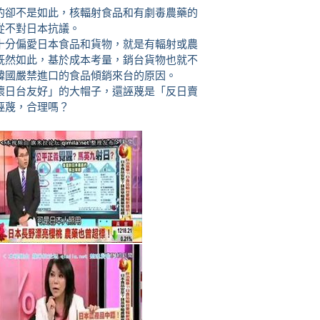
的卻不是如此，核輻射食品和有劇毒農藥的
從不對日本抗議。
十分偏愛日本食品和貨物，就是有輻射或農
既然如此，基於成本考量，銷台貨物也就不
韓國嚴禁進口的食品傾銷來台的原因。
壞日台友好」的大帽子，還誣蔑是「反日賣
誣蔑，合理嗎？