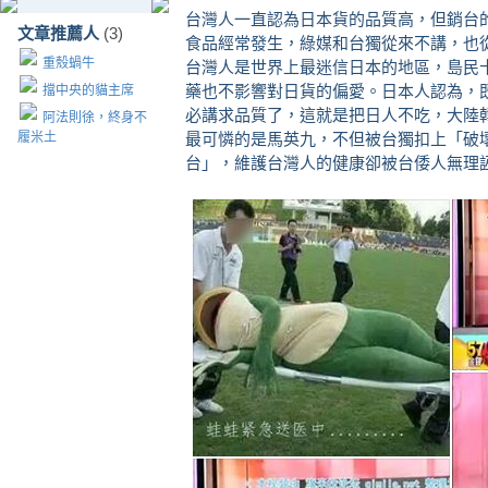
台灣人一直認為日本貨的品質高，但銷台
文章推薦人
(3)
食品經常發生，綠媒和台獨從來不講，也
重殼蝸牛
台灣人是世界上最迷信日本的地區，島民
藥也不影響對日貨的偏愛。日本人認為，
擋中央的貓主席
必講求品質了，這就是把日人不吃，大陸
阿法則徐，終身不
履米土
最可憐的是馬英九，不但被台獨扣上「破
台」，維護台灣人的健康卻被台倭人無理