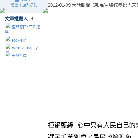
2012-01-09 大話新聞《親民黨總統參選人
留言
｜
加入好友
文章推薦人
(4)
藍綠惡鬥~百姓遭
殃
rookielin
Wish MJ happy
夢醒叮噹
拒絕藍綠 心中只有人民自己的
選民千萬別成了愚民政策對象