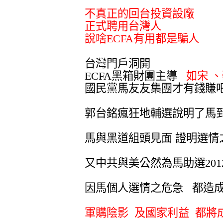
不真正的回台投資設廠
正式聘用台灣人
說啥ECFA有用都是騙人
台灣門戶洞開
ECFA黑箱財團主導
如宋 
國民黨馬友友集團才有錢賺
郭台銘瘋狂地輔選說明了馬
馬與黑道組頭見面 證明選情
又中共與美公然為馬助選201
因馬個人選情之危急 都造
軍購陰影 及國家利益 都將