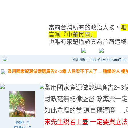
當前台灣所有的政治人物，
唯
高喊『中華民國』
也唯有宋楚瑜認真為台灣這塊
引用網址：https://city.udn.com/foru
濫用國家資源做競選廣告2~3億 人民看不下去了 ... 這樣的人 
濫用國家資源做競選廣告2~3億
財政毫無紀律監督 政黨票一定
如此貪腐的黨 還自稱清廉 ...
宋先生說若上臺 一定要與立法
夢醒叮噹
等級：7