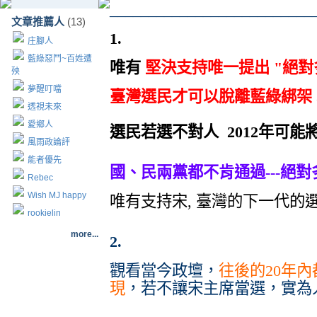
__________________________
文章推薦人
(13)
1.
庄腳人
藍綠惡鬥~百姓遭
唯有
堅決支持唯一提出 "絕對
殃
夢醒叮噹
臺灣選民才可以脫離藍綠綁架 
透視未來
愛鄉人
選民若選不對人 2012年可能將
風雨政論評
能者優先
國、民兩黨都不肯通過---絕
Rebec
Wish MJ happy
唯有支持宋, 臺灣的下一代的選
rookielin
more...
2.
觀看當今政壇，
往後的20年
現
，若不讓宋主席當選，實為