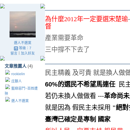
__________________________
為什麼2012年一定要選宋楚瑜
督
產業需要革命
選人不選黨
三中撐不下去了
等級：7
留言
｜
加入好友
__________________________
文章推薦人
(4)
民主精義 及可貴 就是換人做
rookielin
庄腳人
60%的選民不希望馬連任
民
藍綠惡鬥~百姓遭
殃
若仍未換人做做看 ---
革命尚未
選人不選黨
就是因為 假民主未採用
"
絕對
臺灣已確定是專制 國家