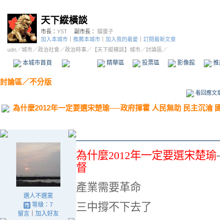
天下縱橫談
市長：
YST
副市長：
貓靈子
加入本城市
｜
推薦本城市
｜
加入我的最愛
｜
訂閱最新文章
udn
／
城市
／
政治社會
／
政治時事
／
【天下縱橫談】城市
／討論區／
本城市首頁
討論區
精華區
投票區
影像館
推
討論區
／
不分版
看回應文
為什麼2012年一定要選宋楚瑜──政府揮霍 人民無助 民主沉淪 
__________________________
為什麼2012年一定要選宋楚瑜
督
產業需要革命
選人不選黨
三中撐不下去了
等級：7
留言
｜
加入好友