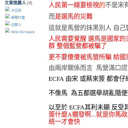
文章推薦人
(4)
人民第一線要檢視
的
不是宋
大公民
而
是選馬的災難
夢醒叮噹
庄腳人
這就是馬營的抹黑別人 自己裝傻
Wish MJ happy
人民需要覺醒 選馬是國家的災
群 整個藍營都被騙了
更不要傻傻被馬營所騙 給國
由兩岸關係而言 馬營滿口謊
ECFA 由宋 或蔡來簽 都會
不像馬 為五都選舉胡亂隨便
以至於 ECFA其利未顯 反受
簽什麼A擱發啊...就是你馬政
統一才會快