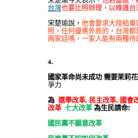
宋楚瑜今天表示，
他若當選，
台灣
也要比照辦理，以維護台
宋楚瑜說，
他會要求大陸給東
照，任何優惠外商的，台灣都
兩家話嗎，一家人能有兩種待
4.
國家革命尚未成功 需要茉莉
爭力
為
選舉改革, 民主改革, 國會改
改革
七
大改革
為生民請命!
國民黨不願意改革