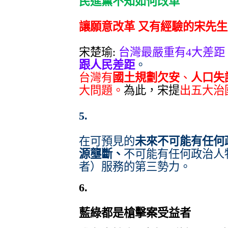
民進黨不知如何改革
讓願意改革 又有經驗的宋先生 
宋楚瑜:
台灣最嚴重有4大差距
跟人民差距
。
台灣有
國土規劃欠安
、
人口失
大問題。
為此，宋提
出五大治
5.
在可預見的
未來不可能有任何
源壟斷、
不可能有任何政治人
者）服務的第三勢力。
6.
藍綠都是槍擊案受益者