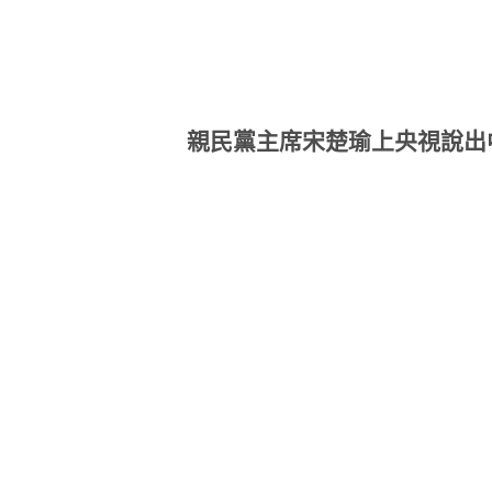
親民黨主席宋楚瑜上央視說出