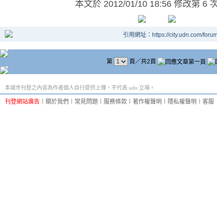
本文於
2012/01/10 18:56 修改第 6 
引用網址：https://city.udn.com/foru
第
頁／共2頁
本城市刊登之內容為作者個人自行提供上傳，不代表 udn 立場。
刊登網站廣告
︱
關於我們
︱
常見問題
︱
服務條款
︱
著作權聲明
︱
隱私權聲明
︱
客服