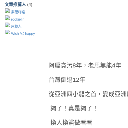
文章推薦人
(4)
夢醒叮噹
rookielin
庄腳人
Wish MJ happy
阿扁貪污8年，老馬無能4年
台灣倒退12年
從亞洲四小龍之首，變成亞洲
夠了！真是夠了！
換人換黨做看看