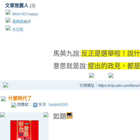
文章推薦人
(3)
Wish MJ happy
風雨政論評
大公民
馬英九說:
反正是選舉啦！說
意思就是說:
提出的政見，都
引用網址：https://city.udn.com/foru
什麼時代了
回應給：
安津（anjin0630）
如題