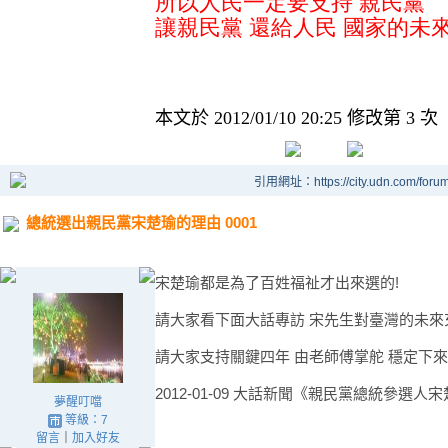
所以人民
一定要支持
親民黨
讓親民黨
還給人民
國家的未來的
本文於
2012/01/10 20:25 修改第 3 次
引用網址：https://city.udn.com/foru
總統選出親民黨宋楚瑜的理由 0001
宋楚瑜都是為了百姓福祉才出來選的!
請大家看下面大話專訪 宋先生對臺灣的未來充滿
請大家支持關鍵四年 由老師傅掌舵 穩定下
2012-01-09 大話新聞《親民黨總統參選人
夢醒叮噹
等級：7
留言
｜
加入好友