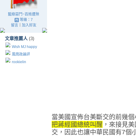
藍綠惡鬥~百姓遭殃
等級：7
留言
｜
加入好友
文章推薦人
(3)
Wish MJ happy
風雨政論評
rookielin
當美國宣佈台美斷交的前幾個
把蔣經國總統叫醒
，來接見美
交，因此也讓中華民國有7個