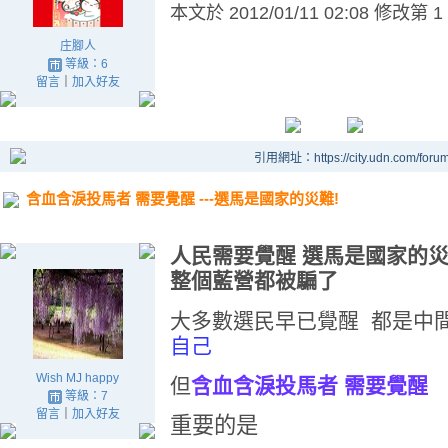
本文於
2012/01/11 02:08 修改第 1
庄腳人
等級：6
留言
｜
加入好友
引用網址：https://city.udn.com/foru
含血含淚投馬者 需要覺醒 ---選馬是國家的災難!
人民需要覺醒 選馬是國家的災難
整個藍營都被騙了
大多數選民早已覺醒 都是中
自己
Wish MJ happy
但
含血含淚投馬者 需要覺醒
等級：7
留言
｜
加入好友
重要的是