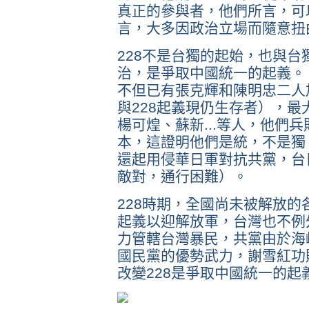
真正的參與者，他們所言，可
言，大多因政治立場而隨意扭
228不是台獨的起始，也與台
治，是爭取中國統一的起義。
不但已有張克輝和陳明忠二人
與228起義現仍生存者），最
楊可煌、蘇新...等人，他們
本，這證明他們是統，不是獨
還起用侵華日軍對抗共黨，台
敵對，通行困難）。
228時期，全國尚未被解放
起義以迎解放軍，台灣也不例
力管轄台灣暴民，共黨由於海
國民黨的優勢武力，謝雪紅功
改變228是爭取中國統一的起