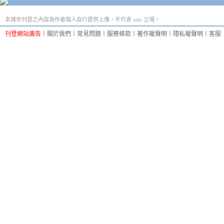
本城市刊登之內容為作者個人自行提供上傳，不代表 udn 立場。
刊登網站廣告
︱
關於我們
︱
常見問題
︱
服務條款
︱
著作權聲明
︱
隱私權聲明
︱
客服