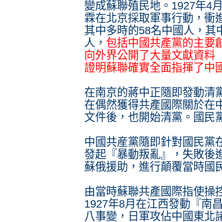
變成蘇聯殖民地。1927年4
霖在北京採取軍事行動，衝
其中多時的58名中國人，其
人，
包括中國共產黨的主要
向外界公開了大量文獻資料
證明蘇聯確實全面指揮了中
在南京的蔣中正隨即發動清
在偶然獲得共產國際關於在
文件後，也開始清黨。國民
中國共産黨隨即針對國民黨
發起『暴動叛亂』，失敗後
蘇俄援助，進行顛覆當時國
由當時蘇聯共產國際指使操
1927年8月在江西發動『南
八事變，日軍攻佔中國東北