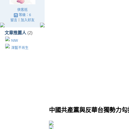
俠客巡
等級：6
留言
｜
加入好友
文章推薦人
(2)
NIW
深藍不肖生
中國共產黨與反華台獨勢力勾