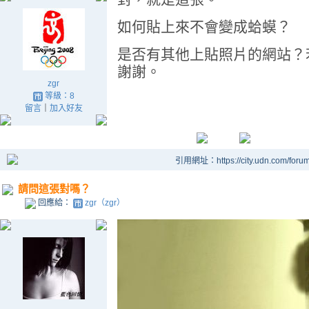
如何貼上來不會變成蛤蟆？
是否有其他上貼照片的網站？
謝謝。
zgr
等級：8
留言
｜
加入好友
引用網址：https://city.udn.com/foru
請問這張對嗎？
回應給：
zgr（zgr）