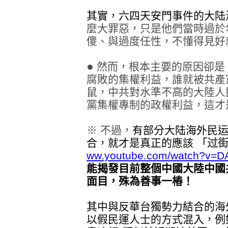
其實，六四天安門事件的大陆
麼大罪惡，只是他們當時過於
傻、與過度任性，不懂得見好
●
然而，根本主要的原因卻是
腐敗的集權利益，誰就被共產
鼠，中共對水準不高的大陸人
黨集權專制的政權利益，這才
※ 不過，
有部分大陆海外民
合，就才是真正的應該
「过
ww.youtube.com/watch?v=D
能揭發目前整個中國大陸中國
面目，殊為善事一樁！
其中
與反華台獨勢力結合
的
海
以假民運人士
的
方式混入，例