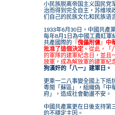
小民族脱离帝国主义国民党
治而得到完全自主，苏维埃
们自己的民族文化和民族语言
1933年6月30日，中國共
每年8月1日為中國工農紅軍
共產國際的
『
傀儡附傭
』
中
批准了這個決定
。從此，「
的軍隊的建軍紀念日，並且
放軍，成為解放軍的建軍紀
狗漢奸的「八一」建軍日。
更乘一二八事變全國上下抵
粵閩「蘇區」，組織偽「中
府」，造成社會動盪不安。
中國共產黨更在日後支持第
的不穩定主因。