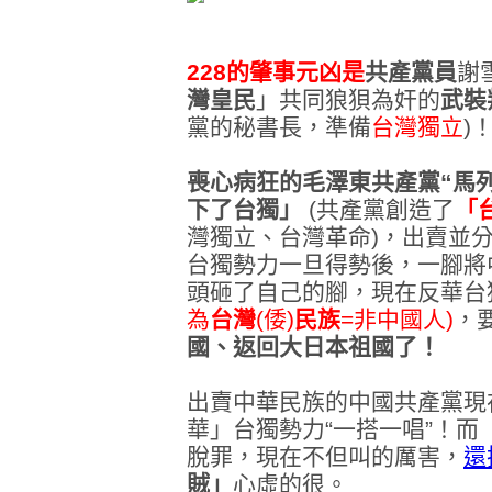
228的肇事元凶是
共產黨員
謝
灣皇民
」共同狼狽為奸的
武裝
黨的秘書長，準備
台灣獨立
)
喪心病狂的毛澤東共產黨“馬
下了台獨」
(共產黨創造了
「
灣獨立、台灣革命)，出賣並
台獨勢力一旦得勢後，一腳將
頭砸了自己的腳，
現在反華台
為
台灣
(倭)
民族
=非中國人)
，
國、返回大日本祖國了！
出賣中華民族的中國共產黨
現
華」台獨勢力“一搭一唱”！而
脫罪，
現在
不但叫的厲害，
還
賊」
心虛的很。