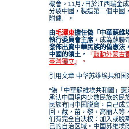
機會。11月7日於江西瑞金成
分裂中國，製造第二個中國
附傭』。
由
毛澤東
擔任偽「中華蘇維
執行委員會
主席
，成為蘇聯帝
發佈出賣中華民族的偽憲法
中國的領土，
『
鼓動外蒙古
臺灣獨立
』。
引用文章 中华苏维埃共和国
“偽「中華蘇維埃共和國」
承认中国境内少数民族的民
民族有同中国脱离，自己成
回，藏，苗，黎，高丽人等
们有完全自决权：加入或脱
己的自治区域。中国苏维埃