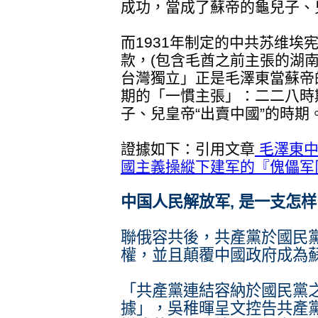
成功，當成了蘇帝的龜兒子、
而1931年制定的中共苏维埃
款，(包含毛酋之前主張的湖
台灣獨立」正是毛澤東當蘇帝
期的「一慣主張」：二二八時
子、兒皇帝“出賣中國”的時期
證據如下：引用文章
毛澤東中
國主義操縱下建军的『傀儡军
中国人民解放军, 是一支怎
聯俄容共後，共產黨於國民
權，並且顛覆中國政府成為
「共產黨連結容納於國民黨
據」，吳稚暉呈文控告共產