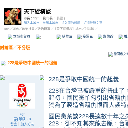
天下縱橫談
市長：
YST
副市長：
貓靈子
加入本城市
｜
推薦本城市
｜
加入我的最愛
｜
訂閱最新文章
udn
／
城市
／
政治社會
／
政治時事
／
【天下縱橫談】城市
／討論區／
本城市首頁
討論區
精華區
投票區
影像館
推
討論區
／
不分版
看回應文
228是爭取中國統一的起義
228是爭取中國統一的起義
228在台灣已被嚴重的扭曲了
起初，國民黨怕勾引出省籍仇
獨為了製造省籍仇恨而大談特
zgr
國民黨禁談228長達數十年
等級：8
228，卻不知其來龍去脈，台
留言
｜
加入好友