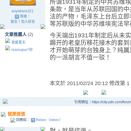
所谓1931年制定的中共苏维
条款，是当年从苏联回国的中
anywhere321
法的产物，毛泽东上台后立即
等級：
留言
｜
加入好友
等苏联版的中华苏维埃宪法早
文章推薦人
(2)
今天端出1931年制定后从未
踢开的老皇历移花接木的套到日
我愛夏天
才开始萌芽的台独身上？纯属
reaizuguo*😻
的一派胡言不值一驳！
本文於
2011/02/24 20:12 修改第 1
引用網址：https://city.udn.com/foru
就是這張
回應給：
Rebec（rebec）
對，就是這張。