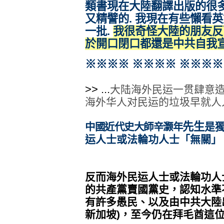
類書現在大陸翻譯出版的很多
又精譬的. 我現在有些懶看英
一批.
我很奇怪大陸的朋友反
於開口閉口都還是中共自我宣
※※
※※
※※
※※
※※
※※
>> ...
大陆海外民运一贯肆意造
海外华人对民运的垃圾早就人
先生
中國近代史大師辛灏年
是
运
人士
或法輪功人士「無關」
反而
海外民运
人士
或法輪功人
的共產黨賣國黨史，認知水準
有許多
愚民、以及由中共大陸
新加坡)，
至今
仍
在拜毛酋這