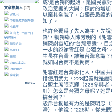
成‘是台獨的起始，是國民黨對
文章推薦人
(17)
政治意識的大開，探討的增加
以窺其全貌了，台獨最忌諱的
Wilford
知了。
中華民族的端午節
小霸王
也許台獨爲了先入為主，先說
江山改 : 七月七日
鋒’，親獨綠人陳芳明的《謝
夢醒時分
鋪陳謝雪紅的“台灣意識”，目
胡說八道
一步的說謝雪紅是‘台獨之母’
MABLE
生長在台灣，誰無台灣意識？但
麵線
就如同台商不是獨商。
blues1112a
lotusborn
謝雪紅是台灣彰化人，中國共
李家若
惜使用武力，228起義就是證
more...
台盟主席張克輝（228參與者
紅）怎么是台獨之母呢？她是
搞台獨？”
駁斥台獨最有力的是陳明忠（
灣），他說：“228時，從未