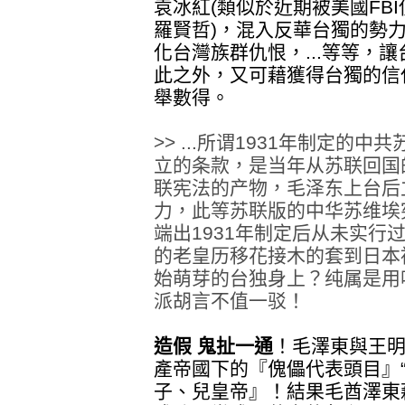
袁冰紅(類似於近期被美國FBI
羅賢哲)，混入
反華台獨的勢
化台灣族群仇恨，...等等，
此之外，又可藉獲得台獨的信
舉數得。
>> ...所谓1931年制定
立的条款，是当年从苏联回国
联宪法的产物，毛泽东上台后
力，此等苏联版的中华苏维埃
端出1931年制定后从未实行
的老皇历移花接木的套到日本被
始萌芽的台独身上？纯属是用
派胡言不值一驳！
造假 鬼扯一通
！毛澤東與王明
產帝國下的『傀儡代表頭目』
子、兒皇帝』！結果毛酋澤東