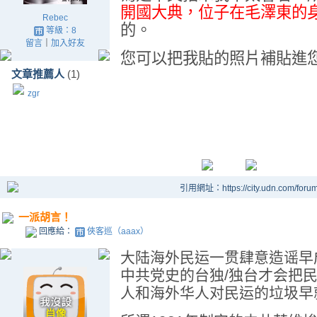
開國大典，位子在毛澤東的
Rebec
的。
等級：8
留言
｜
加入好友
您可以把我貼的照片補貼進
文章推薦人
(1)
zgr
引用網址：https://city.udn.com/foru
一派胡言！
回應給：
俠客巡（aaax）
大陆海外民运一贯肆意造谣早
中共党史的台独/独台才会把
人和海外华人对民运的垃圾早