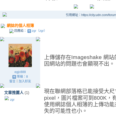
引用網址：https://city.udn.com/foru
網誌的個人相簿
回應給：
zgr（zgr）
上傳儲存在
Imageshake
網站
因網站的問題也會顯現不出。
egjc888
等級：8
留言
｜
加入好友
現在聯網部落格已能接受大尺
文章推薦人
(1)
pixel
，圖片檔案可到
800K
，
zgr
使用網誌個人相簿的上傳功能
失的可能性也小。