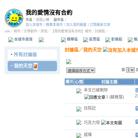
我的愛情沒有合約
市長：
境隨心轉
副市長：
加入本城市
｜
推薦本城市
｜
加入我的最愛
｜
訂閱最新文章
udn
／
城市
／
文學創作
／
其他
／
【我的愛情沒有合約】城市
／討論區／
本城市首頁
討論區
精華區
投票區
影像館
推
討論區
／
我的天空
‧
所有討論版
‧
我的天空
第
標示
心情
討論主題
本文已被刪除
2
1
(蘇雅慧)
住院記
巧克力塔
感嘆