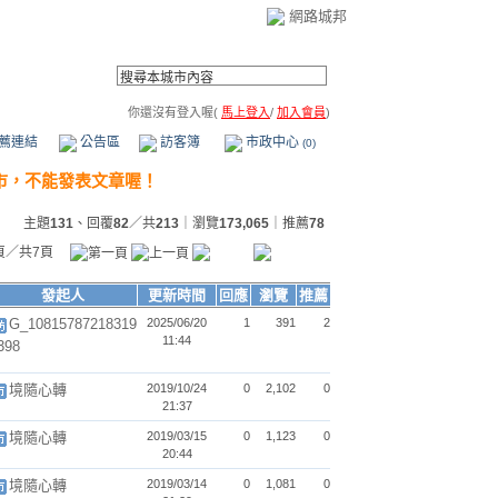
網路城邦
你還沒有登入喔(
馬上登入
/
加入會員
)
薦連結
公告區
訪客簿
市政中心
(0)
主題
131
、回覆
82
／共
213
｜瀏覽
173,065
｜推薦
78
頁／共7頁
發起人
更新時間
回應
瀏覽
推薦
G_10815787218319
2025/06/20
1
391
2
11:44
398
境隨心轉
2019/10/24
0
2,102
0
21:37
境隨心轉
2019/03/15
0
1,123
0
20:44
境隨心轉
2019/03/14
0
1,081
0