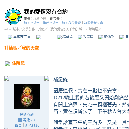
我的愛情沒有合約
市長：
境隨心轉
副市長：
加入本城市
｜
推薦本城市
｜
加入我的最愛
｜
訂閱最新文章
udn
／
城市
／
文學創作
／
其他
／
【我的愛情沒有合約】城市
／討論區／
本城市首頁
討論區
精華區
投票區
影像館
推
討論區
／
我的天空
住院記
補紀錄
國慶連假，實在一點也不安寧。
10/12晚上我的右後腰又開始劇
有開止痛藥，先吃一顆檔著先，然後
痛，實在沒辦法了，下午就去台大
境隨心轉
等級：7
到急診室下午約三點多，又是一貫
留言
｜
加入好友