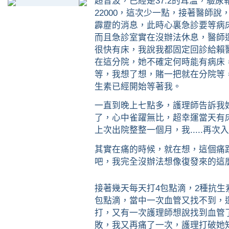
超音波，已經是37.2的耳溫，驗尿
22000，這次少一點，接著醫師說
霹靂的消息，此時心裏急診要等病
而且急診室實在沒辦法休息，醫師
很快有床，我說我都固定回診給賴
在這分院，她不確定何時能有病床
等，我想了想，賭一把就在分院等
生素已經開始等著我。
一直到晚上七點多，護理師告訴我
了，心中雀躍無比，超幸運當天有床
上次出院整整一個月，我.....再次
其實在痛的時候，就在想，這個痛跟
吧，我完全沒辦法想像復發來的這
接著幾天每天打4包點滴，2種抗
包點滴，當中一次血管又找不到，
打，又有一次護理師想說找到血管
敗，我又再痛了一次，護理打破她