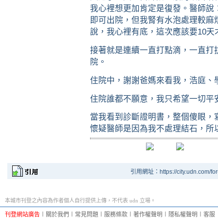
我心裡想更加肯定是復發。醫師說
即可出院，但我腎有水泡處理較麻煩
說，我心裡有底，這次應該要10天
接著就是連續一直打點滴，一直打抗生
院。
住院中，謝謝爸媽來看我，浩庭、
住院誰都不願意，我只希望一切平
當我看到診斷證明書，整個傻眼，寫的
懷疑醫師是因為我不處理結石，所
引用網址：https://city.udn.com/fo
本城市刊登之內容為作者個人自行提供上傳，不代表 udn 立場。
刊登網站廣告
︱
關於我們
︱
常見問題
︱
服務條款
︱
著作權聲明
︱
隱私權聲明
︱
客服