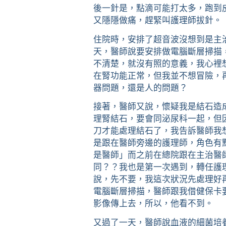
後一針是，點滴可能打太多，跑到
又隱隱做痛，趕緊叫護理師拔針。
住院時，安排了超音波沒想到是主
天，醫師說要安排做電腦斷層掃描
不清楚，就沒有照的意義，我心裡
在腎功能正常，但我並不想冒險，
器問題，還是人的問題？
接著，醫師又說，懷疑我是結石造
理腎結石，要會同泌尿科一起，但
刀才能處理結石了，我告訴醫師我
是跟在醫師旁邊的護理師，角色有
是醫師」而之前在總院跟在主治醫
同？？我也是第一次遇到，轉任護
說，先不要，我這次狀況先處理好
電腦斷層掃描，醫師跟我借健保卡
影像傳上去，所以，他看不到。
又過了一天，醫師說血液的細菌培