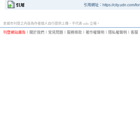
引用網址：https://city.udn.com/fo
本城市刊登之內容為作者個人自行提供上傳，不代表 udn 立場。
刊登網站廣告
︱
關於我們
︱
常見問題
︱
服務條款
︱
著作權聲明
︱
隱私權聲明
︱
客服