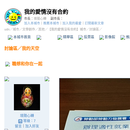
我的愛情沒有合約
市長：
境隨心轉
副市長：
加入本城市
｜
推薦本城市
｜
加入我的最愛
｜
訂閱最新文章
udn
／
城市
／
文學創作
／
其他
／
【我的愛情沒有合約】城市
／討論區／
本城市首頁
討論區
精華區
投票區
影像館
推
討論區
／
我的天空
職想和你在一起
境隨心轉
等級：7
留言
｜
加入好友