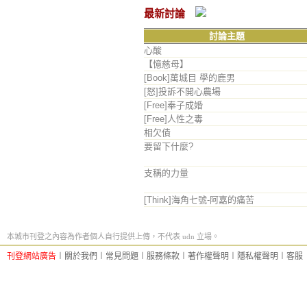
最新討論
討論主題
心酸
【憶慈母】
[Book]萬城目 學的鹿男
[怒]投訴不開心農場
[Free]奉子成婚
[Free]人性之毒
相欠債
要留下什麼?
支稱的力量
[Think]海角七號-阿嘉的痛苦
本城市刊登之內容為作者個人自行提供上傳，不代表 udn 立場。
刊登網站廣告
︱
關於我們
︱
常見問題
︱
服務條款
︱
著作權聲明
︱
隱私權聲明
︱
客服