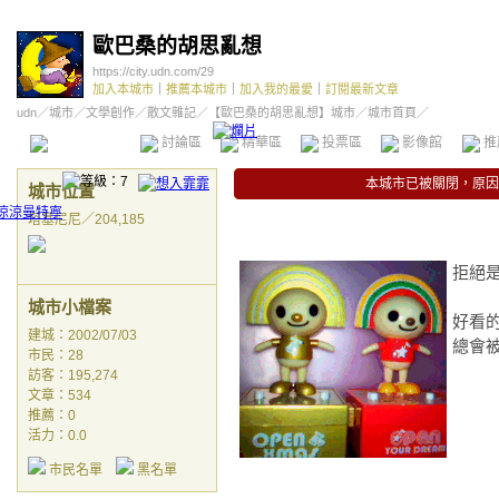
歐巴桑的胡思亂想
https://city.udn.com/29
加入本城市
｜
推薦本城市
｜
加入我的最愛
｜
訂閱最新文章
udn
／
城市
／
文學創作
／
散文雜記
／
【歐巴桑的胡思亂想】城市
／城市首頁／
本城市首頁
討論區
精華區
投票區
影像館
推
本城市已被關閉，原因
城市位置
塔基尼尼／204,185
拒絕
城市小檔案
好看
建城：2002/07/03
總會
市民：28
訪客：195,274
文章：534
推薦：
0
活力：0.0
市民名單
黑名單