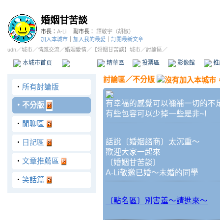
婚姻甘苦談
市長：
A-Li
副市長：
譚敬宇（胡椒）
加入本城市
｜
加入我的最愛
｜
訂閱最新文章
udn
／
城市
／
情感交流
／
婚姻愛情
／
【婚姻甘苦談】城市
／討論區／
本城市首頁
討論區
精華區
投票區
影像館
推
討論區
／
不分版
‧
所有討論版
有幸福的感覺可以禰補一切的不
‧
不分版
有些包容可以少掉一些是非~!
‧
閒聊區
話說〔婚姻諮商〕太沉重～
‧
日記區
歡迎大家一起來
‧
文章推薦區
〔婚姻甘苦談〕
A-Li敬邀已婚～未婚的同學
‧
笑話篇
〔點名區〕別害羞～請進來～