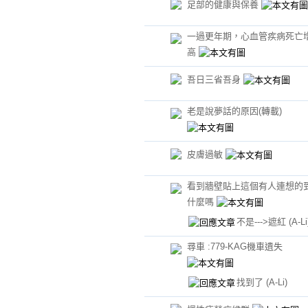
足部的健康與保養
一過更年期，心血管疾病死亡
高
吾日三省吾身
老是說夢話的原因(轉載)
皮膚過敏
看到牆壁貼上這個有人連想的
什麼嗎
不是--->遮紅
(A-Li
尋車 :779-KAG機車遺失
找到了
(A-Li)