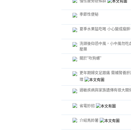
慢性疲勞症候群
季節性便秘
夏季水果猛吃喝 小心變成瘦胖
洗頭後仰恐中風，小中風勿吃
壓藥
關於"吹狗螺"
更年期婦女足跟痛 需補腎養肝
理
過敏疾病與家族遺傳有很大關
省電妙招
介紹馬鈴薯