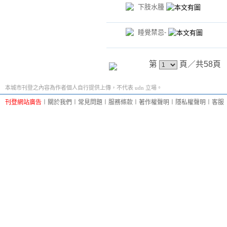
下肢水腫
睡覺禁忌-
第
頁／共58
本城市刊登之內容為作者個人自行提供上傳，不代表 udn 立場。
刊登網站廣告
︱
關於我們
︱
常見問題
︱
服務條款
︱
著作權聲明
︱
隱私權聲明
︱
客服