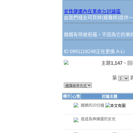
女性健康內在革命ㄉ討論區
由我們棧友阿貝婷(楊醫師)提供
婚姻有待被祝福，不因為它的美
ID 0991118248正在更換 A-Li
主題
1,147
、回
第
標示
心情
討論主題
靦腆的20分鐘
我成為神揀選的女兒