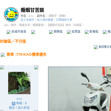
婚姻甘苦談
市長：
A-Li
副市長：
譚敬宇（胡椒）
加入本城市
｜
加入我的最愛
｜
訂閱最新文章
udn
／
城市
／
情感交流
／
婚姻愛情
／
【婚姻甘苦談】城市
／討論區／
本城市首頁
討論區
精華區
投票區
影像館
推
討論區
／
不分版
看回應文
尋車 :779-KAG機車遺失
A-Li
等級：8
留言
｜
加入好友