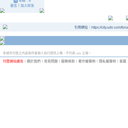
等級：8
留言
｜
加入好友
引用網址：https://city.udn.com/for
本城市刊登之內容為作者個人自行提供上傳，不代表 udn 立場。
刊登網站廣告
︱
關於我們
︱
常見問題
︱
服務條款
︱
著作權聲明
︱
隱私權聲明
︱
客服