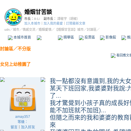
婚姻甘苦談
市長：
A-Li
副市長：
譚敬宇（胡椒）
加入本城市
｜
加入我的最愛
｜
訂閱最新文章
udn
／
城市
／
情感交流
／
婚姻愛情
／
【婚姻甘苦談】城市
／討論區／
本城市首頁
討論區
精華區
投票區
影像館
推
討論區
／
不分版
看回應文
女兒上幼稚園了
我一點都沒有意識到,我的大
某天下班回家,我婆婆對我說
了...
我才驚覺到小孩子真的成長好快
能不加班就不加班)...
但隨之而來的我和婆婆的教育
amay357
等級：
來
留言
｜
加入好友