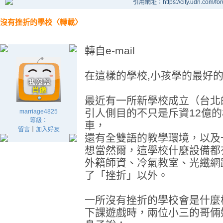
引用網址：https://city.udn.com/fo
沒有挫折的學校〈轉載〉
轉自e-mail
在這樣的學校,小孩學的最好的一門
最近有一所新學校成立（台北
引人側目的不只是斥資12億
marriage4825
等級：
車，
留言
｜
加入好友
還有全雙語的教學環境，以及
想當然爾，這學校什麼設備都
外籍師資、冷氣教室、光纖網
了「挫折」以外。
一所沒有挫折的學校會是什麼
下課遊戲時，兩位小三的哥倆