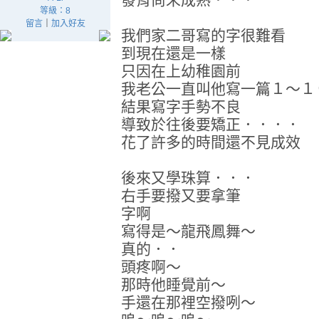
等級：8
留言
｜
加入好友
我們家二哥寫的字很難看
到現在還是一樣
只因在上幼稚園前
我老公一直叫他寫一篇１～１
結果寫字手勢不良
導致於往後要矯正．．．．
花了許多的時間還不見成效
後來又學珠算．．．
右手要撥又要拿筆
字啊
寫得是～龍飛鳳舞～
真的．．
頭疼啊～
那時他睡覺前～
手還在那裡空撥咧～