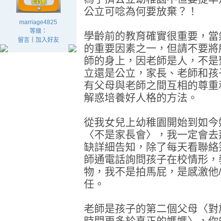
公立可唸為何要放棄？！
marriage4825
等級：
學齡前的教育確實很重要，當
留言
｜
加入好友
的重要因素之一，但請不要將
師的身上，因老師是人，不是
立還是公立，家長、老師和孩
有父母與老師之間互相的尊重
解惑培養好人格的方法。
從我女兒上幼稚園開始到如今
〈不是家長會〉，我一定會去
缺詳細告知，除了每天看聯絡
師通電話詢問孩子在校情形，
物，我不是拍馬屁，是感激他
任。
老師是孩子的第二個父母〈對
時間更多於真正的媽媽〉，你