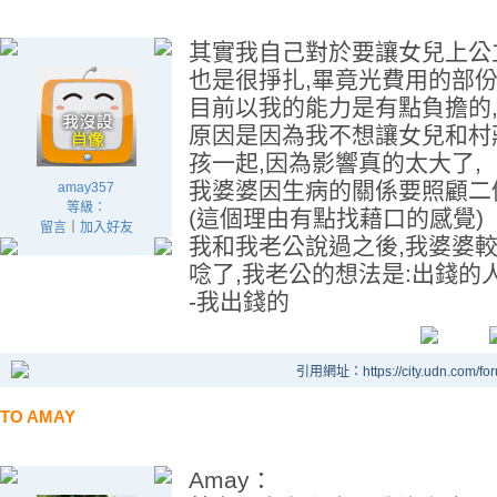
其實我自己對於要讓女兒上公
也是很掙扎,畢竟光費用的部
目前以我的能力是有點負擔的
原因是因為我不想讓女兒和村
孩一起,因為影響真的太大了,
我婆婆因生病的關係要照顧二
amay357
等級：
(這個理由有點找藉口的感覺)
留言
｜
加入好友
我和我老公說過之後,我婆婆
唸了,我老公的想法是:出錢的
-我出錢的
引用網址：https://city.udn.com/fo
TO AMAY
Amay：