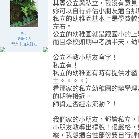
其實公立與私立，我沒有意見
妳可以自行評估小朋友適合那
私立的幼稚園基本上是學費較
左右。
公立的幼稚園就是跟國小的上
A-Li
等級：8
而且學校如期中考讀半天，幼
留言
｜
加入好友
公立不教小朋友寫字！
私立有！
私立的幼稚園有時有提供才藝
土。。。。）
看那家的私立幼稚園的辦學理
的期待接近。
師資是否經常流動？！
我們家的小朋友，都讀私立，
小朋友教導出禮貌！很嚴格，
縱，我想適合性部份要自行評