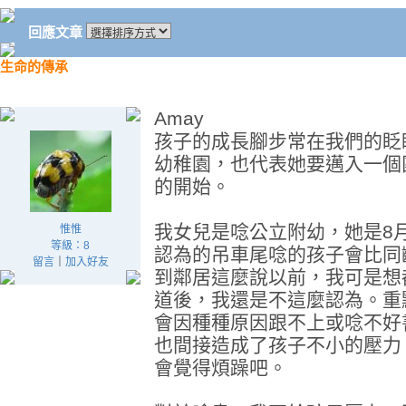
回應文章
生命的傳承
Amay
孩子的成長腳步常在我們的眨
幼稚園，也代表她要邁入一個
的開始。
我女兒是唸公立附幼，她是8
惟惟
等級：8
認為的吊車尾唸的孩子會比同
留言
｜
加入好友
到鄰居這麼說以前，我可是想
道後，我還是不這麼認為。重
會因種種原因跟不上或唸不好
也間接造成了孩子不小的壓力
會覺得煩躁吧。