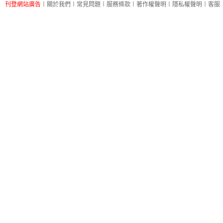
刊登網站廣告
︱
關於我們
︱
常見問題
︱
服務條款
︱
著作權聲明
︱
隱私權聲明
︱
客服