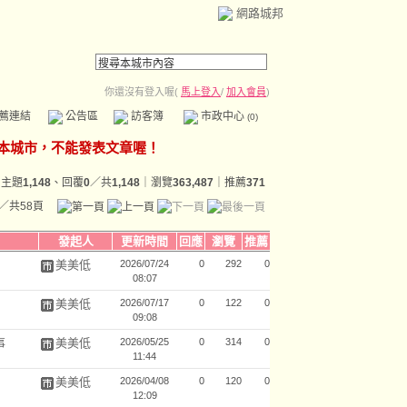
網路城邦
你還沒有登入喔(
馬上登入
/
加入會員
)
薦連結
公告區
訪客簿
市政中心
(0)
主題
1,148
、回覆
0
／共
1,148
｜瀏覽
363,487
｜推薦
371
／共58頁
發起人
更新時間
回應
瀏覽
推薦
美美低
2026/07/24
0
292
0
08:07
美美低
2026/07/17
0
122
0
09:08
事
美美低
2026/05/25
0
314
0
11:44
美美低
2026/04/08
0
120
0
12:09