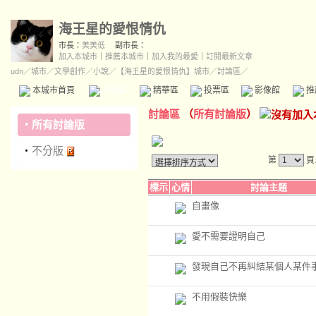
海王星的愛恨情仇
市長：
美美低
副市長：
加入本城市
｜
推薦本城市
｜
加入我的最愛
｜
訂閱最新文章
udn
／
城市
／
文學創作
／
小說
／
【海王星的愛恨情仇】城市
／討論區／
本城市首頁
討論區
精華區
投票區
影像館
推
討論區
（
所有討論版
）
‧
所有討論版
‧
不分版
第
頁
標示
心情
討論主題
自畫像
愛不需要證明自己
發現自己不再糾結某個人某件
不用假裝快樂