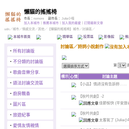
懶貓的搖搖椅
市長：
nomore
副市長：
Julia小喵
加入本城市
｜
推薦本城市
｜
加入我的最愛
｜
訂閱最新文章
udn
／
城市
／
情感交流
／
其他
／
【懶貓的搖搖椅】城市
／討論區／
本城市首頁
討論區
精華區
投票區
影像館
推
討論區
／
詩詞小說創作
‧
所有討論版
‧
不分類的討論版
第
‧
歌曲音樂分享.
標示
心情
討論主題
‧
語法討論交流區
【小品】情詩沒有告訴妳……
‧
廚房飄香
【秋吟共創】-2
佳節愉快
(平安旅
‧
圖片區
【秋吟共創】
‧
旅遊紀事
太客氣了
(Julia小
‧
愛情友情親情