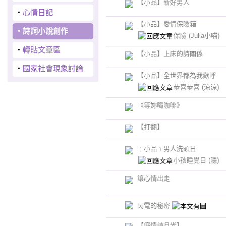
【小品】新好男人
‧
心情日記
【小品】愛情保險箱
‧
詩詞小說創作
保險
(Julia小喵)
‧
轉貼文章區
【小品】上床的詩關係
‧
國家社會現象討論
【小品】全世界都為我歡呼
恭喜恭喜
(涼涼)
《等妳喝咖啡》
【打翻】
﹝小品﹞男人洗頭日
小孩睡覺日
(隱)
讓心情出走
閃電的秘密
【癡情詩月光】