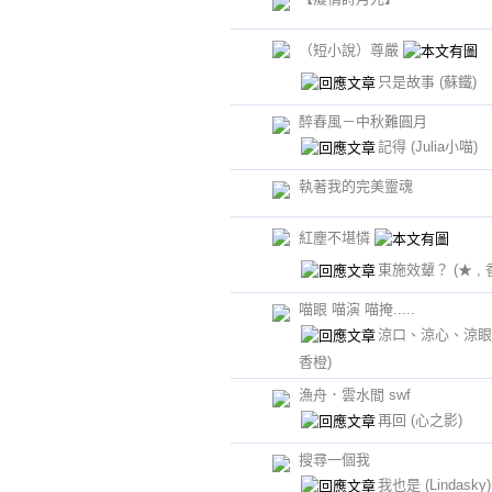
（短小說）尊嚴
只是故事
(蘇鐵)
醉春風－中秋難圓月
記得
(Julia小喵)
執著我的完美靈魂
紅塵不堪憐
東施效顰？
(★ ,
喵眼 喵演 喵掩.....
涼口、涼心、涼
香橙)
漁舟．雲水間 swf
再回
(心之影)
搜尋一個我
我也是
(Lindasky)