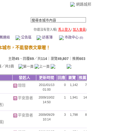
網路城邦
你還沒有登入喔(
馬上登入
/
加入會員
)
薦連結
公告區
訪客簿
市政中心
(0)
主題
45
、回覆
69
／共
114
｜瀏覽
49,807
｜推薦
603
頁／共3頁
發起人
更新時間
回應
瀏覽
推薦
翎翎
2011/01/13
0
1,142
7
01:00
平安旅者
2009/10/02
1
1,941
14
14:50
者)
平安旅者
2009/09/29
3
1,798
8
10:14
喵)