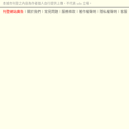
本城市刊登之內容為作者個人自行提供上傳，不代表 udn 立場。
刊登網站廣告
︱
關於我們
︱
常見問題
︱
服務條款
︱
著作權聲明
︱
隱私權聲明
︱
客服