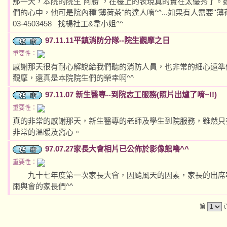
那一天，本院的院生"阿勝"，在檯上的表現真的實在太優秀了
們的心中，他可是院內種"薄荷茶"的達人唷^^...如果有人需要''薄
03-4503458 找楊社工&韋小姐^^
97.11.11平鎮消防分隊--院生觀摩之日
重要性：
感謝那天很有耐心解說給我們聽的消防人員，也非常的細心還準
觀摩，還真是本院院生們的榮幸啊^^
97.11.07 新生醫專--到院志工服務(照片出爐了唷~!!)
重要性：
真的非常的感謝那天，新生醫專的老師及學生到院服務，雖然只
非常的溫暖及窩心。
97.07.27家長大會相片已公佈於影像館嚕^^
重要性：
九十七年度第一次家長大會，因颱風天的因素，家長的出席率
雨與會的家長們^^
第