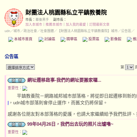
財團法人桃園縣私立平鎮教養院
市長：
幕後黑手
副市長：
加入本城市
｜
推薦本城市
｜
加入我的最愛
｜
訂閱最新文章
udn
／
城市
／
政治社會
／
社會團體
／
【財團法人桃園縣私立平鎮教養院】城市
／公告區／
本城市首頁
討論區
精華區
投票區
影像館
推
公告區
第
網址遷移啟事-我們的網址要搬家囉...
重要性：
平鎮教養院－網路城邦城市部落格，將從即日起遷移到新的
l
，udn城市部落則會停止運作，而舊文仍將保留。
感謝各位朋友對本部落格的愛護，也請大家繼續給予我們批評、指
99年04月26日，我們出去玩的照片出爐嚕~
重要性：