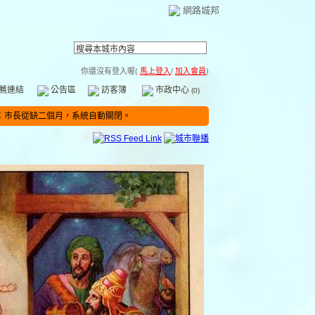
網路城邦
你還沒有登入喔(
馬上登入
/
加入會員
)
薦連結
公告區
訪客簿
市政中心
(0)
：市長從缺二個月，系統自動關閉。