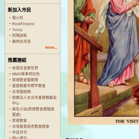
新加入市民
‧
電小旺
‧
RockFinance
‧
Yvony
‧
阿瑪迪斯
‧
跟咪去流浪
more...
推薦連結
‧
有情天音樂世界
‧
MMG單車柯拉布
‧
厚德教會聖歌隊
‧
基督教都市標竿教會
‧
台灣聖經網
‧
財團法人台北市基督教勵友
中心
‧
無名小站(厚德教會週報放
置處)
‧
厚德教會
‧
台灣基督長老教會總會
‧
中信月刊
‧
耕心週刊