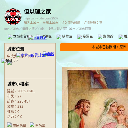
但以理之家
https://city.udn.com/2537
加入本城市
｜
推薦本城市
｜
加入我的最愛
｜
訂閱最新文章
udn
／
城市
／
情感交流
／
心靈
／
【但以理之家】城市
／城市首頁／
本城市首頁
討論區
精華區
投票區
影像館
推
本城市已被關閉，原因
城市位置
中央大草原／68,296
城市小檔案
建城：2005/12/01
市民：27
訪客：225,457
文章：232
推薦：
0
活力：0.0
市民名單
黑名單