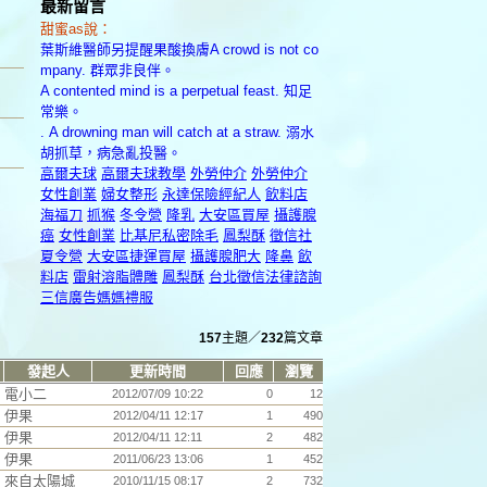
最新留言
甜蜜as說：
葉斯維醫師另提醒果酸換膚A crowd is not co
mpany. 群眾非良伴。
A contented mind is a perpetual feast. 知足
常樂。
. A drowning man will catch at a straw. 溺水
胡抓草，病急亂投醫。
高爾夫球
高爾夫球教學
外勞仲介
外勞仲介
女性創業
婦女整形
永達保險經紀人
飲料店
海福刀
抓猴
冬令營
隆乳
大安區買屋
攝護腺
癌
女性創業
比基尼私密除毛
鳳梨酥
徵信社
夏令營
大安區捷運買屋
攝護腺肥大
隆鼻
飲
料店
雷射溶脂體雕
鳳梨酥
台北徵信
法律諮詢
三信廣告
媽媽禮服
157
主題／
232
篇文章
發起人
更新時間
回應
瀏覽
電小二
2012/07/09 10:22
0
12
伊果
2012/04/11 12:17
1
490
伊果
2012/04/11 12:11
2
482
伊果
2011/06/23 13:06
1
452
來自太陽城
2010/11/15 08:17
2
732