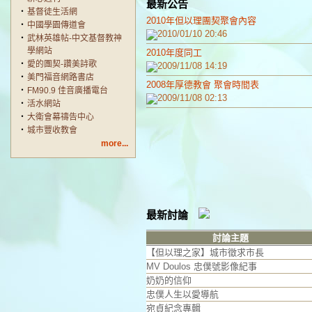
最新公告
‧
基督徒生活網
2010年但以理團契聚會內容
‧
中國學園傳道會
2010/01/10 20:46
‧
武林英雄帖-中文基督教神
學網站
2010年度同工
‧
愛的團契-讚美詩歌
2009/11/08 14:19
‧
美門福音網路書店
2008年厚德教會 聚會時間表
‧
FM90.9 佳音廣播電台
2009/11/08 02:13
‧
活水網站
‧
大衛會幕禱告中心
‧
城市豐收教會
more...
最新討論
討論主題
【但以理之家】城市徵求市長
MV Doulos 忠僕號影像紀事
奶奶的信仰
忠僕人生以愛導航
宛貞紀念專輯