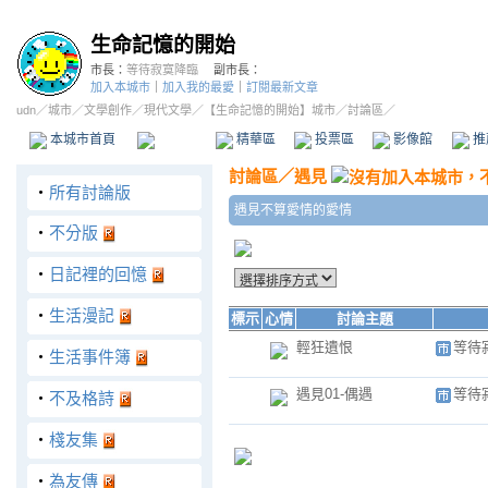
生命記憶的開始
市長：
等待寂寞降臨
副市長：
加入本城市
｜
加入我的最愛
｜
訂閱最新文章
udn
／
城市
／
文學創作
／
現代文學
／
【生命記憶的開始】城市
／討論區／
本城市首頁
討論區
精華區
投票區
影像館
推
討論區
／
遇見
‧
所有討論版
遇見不算愛情的愛情
‧
不分版
‧
日記裡的回憶
‧
生活漫記
標示
心情
討論主題
輕狂遺恨
等待
‧
生活事件簿
遇見01-偶遇
等待
‧
不及格詩
‧
棧友集
‧
為友傳