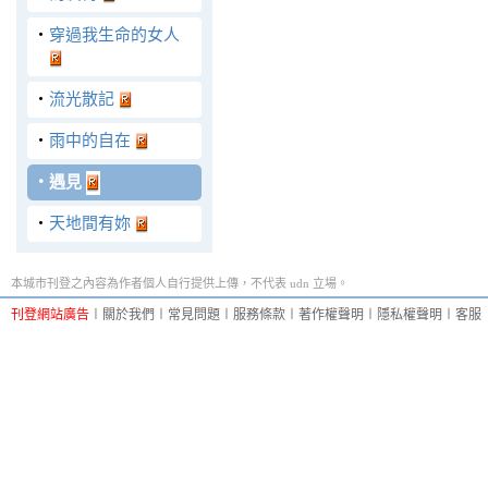
‧
穿過我生命的女人
‧
流光散記
‧
雨中的自在
‧
遇見
‧
天地間有妳
本城市刊登之內容為作者個人自行提供上傳，不代表 udn 立場。
刊登網站廣告
︱
關於我們
︱
常見問題
︱
服務條款
︱
著作權聲明
︱
隱私權聲明
︱
客服