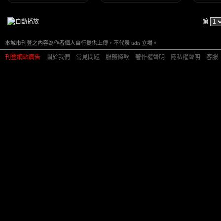
第
本城市刊登之內容為作者個人自行提供上傳，不代表 udn 立場。
刊登網站廣告
︱
關於我們
︱
常見問題
︱
服務條款
︱
著作權聲明
︱
隱私權聲明
︱
客服