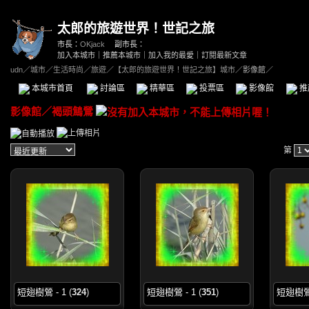
太郎的旅遊世界！世記之旅
市長：
OKjack
副市長：
加入本城市
｜
推薦本城市
｜
加入我的最愛
｜
訂閱最新文章
udn
／
城市
／
生活時尚
／
旅遊
／
【太郎的旅遊世界！世記之旅】城市
／影像館／
本城市首頁
討論區
精華區
投票區
影像館
推
影像館
／
褐頭鷦鶯
第
短翅樹鶯 - 1
(
324
)
短翅樹鶯 - 1
(
351
)
短翅樹鶯 