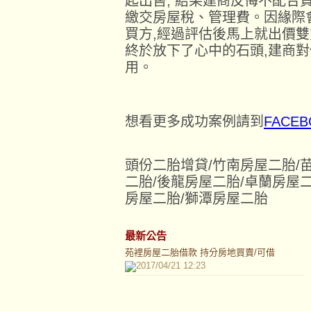
起出售, 結果建商反悔不配合買
繳交房屋稅、管理費。因緣際
買方,經過評估後馬上就出價雙
終於放下了心中的石頭,建商
用。
想看更多成功案例請到
FACE
頭份二胎增貸/竹南房屋二胎/
二胎/後龍房屋二胎/卓蘭房屋
房屋二胎/獅潭房屋二胎
最新公告
苑裡房屋二胎借款 持分房地買賣/可借
2017/04/21 12:23