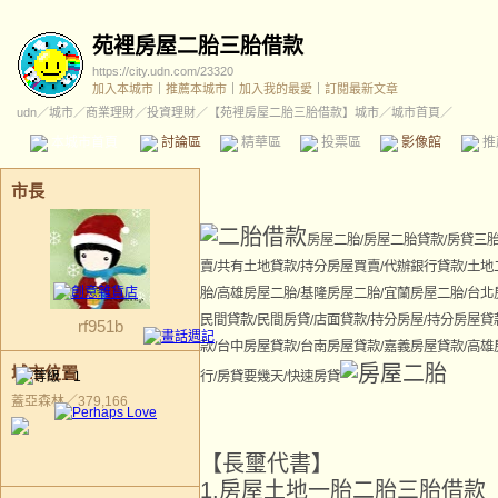
苑裡房屋二胎三胎借款
https://city.udn.com/23320
加入本城市
｜
推薦本城市
｜
加入我的最愛
｜
訂閱最新文章
udn
／
城市
／
商業理財
／
投資理財
／
【苑裡房屋二胎三胎借款】城市
／城市首頁／
本城市首頁
討論區
精華區
投票區
影像館
推
市長
房屋二胎
/
房屋二胎貸款
/
房貸三
賣
/
共有土地貸款
/
持分房屋買賣
/
代辦銀行貸款
/
土地
胎
/
高雄房屋二胎
/
基隆房屋二胎
/
宜蘭房屋二胎
/
台北
民間貸款
/
民間房貸
/
店面貸款
/
持分房屋
/
持分房屋貸
rf951b
款
/
台中房屋貸款
/
台南房屋貸款
/
嘉義房屋貸款
/
高雄
城市位置
行/房貸要幾天/快速房貸
蓋亞森林／379,166
【長璽代書】
1.房屋土地一胎二胎三胎借款