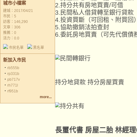
城市小檔案
2.持分共有房地買賣/可借
建城：2017/04/21
3.民間私人借貸轉至銀行貸款
市民：5
4.投資買斷（可回租、附買回
訪客：146,290
5.協助撤銷法拍查封
文章：306
推薦：
0
6.委託房地買賣（可先代償債
活力：0.0
市民名單
黑名單
新加入市民
‧
rb555b
‧
rp331b
‧
pb717v
持分地貸款 持分房屋買賣
‧
rh771l
‧
rf951b
more...
長璽代書 房屋二胎 林經理09