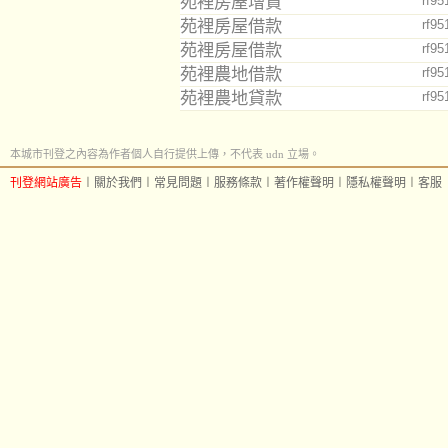
苑裡房屋增貸
rf95
苑裡房屋借款
rf95
苑裡房屋借款
rf95
苑裡農地借款
rf95
苑裡農地貸款
rf95
本城市刊登之內容為作者個人自行提供上傳，不代表 udn 立場。
刊登網站廣告
︱
關於我們
︱
常見問題
︱
服務條款
︱
著作權聲明
︱
隱私權聲明
︱
客服