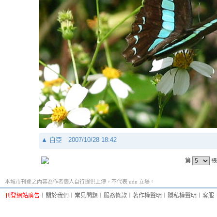
▲
白亞
2007/10/28 18:42
第
張
本城市刊登之內容為作者個人自行提供上傳，不代表 udn 立場。
刊登網站廣告
︱
關於我們
︱
常見問題
︱
服務條款
︱
著作權聲明
︱
隱私權聲明
︱
客服