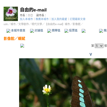
自由的e-mail
市長：
白亞
副市長：
加入本城市
｜
推薦本城市
｜
加入我的最愛
｜
訂閱最新文章
udn
／
城市
／
文學創作
／
現代文學
／
【自由的e-mail】城市
／影像館／
本城市首頁
討論區
精華區
投票區
影像館
推
影像館
／
蝶賦
第
張
V