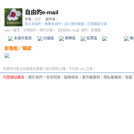
自由的e-mail
市長：
白亞
副市長：
加入本城市
｜
推薦本城市
｜
加入我的最愛
｜
訂閱最新文章
udn
／
城市
／
文學創作
／
現代文學
／
【自由的e-mail】城市
／影像館／
本城市首頁
討論區
精華區
投票區
影像館
推
影像館
／
蝶賦
本城市刊登之內容為作者個人自行提供上傳，不代表 udn 立場。
刊登網站廣告
︱
關於我們
︱
常見問題
︱
服務條款
︱
著作權聲明
︱
隱私權聲明
︱
客服