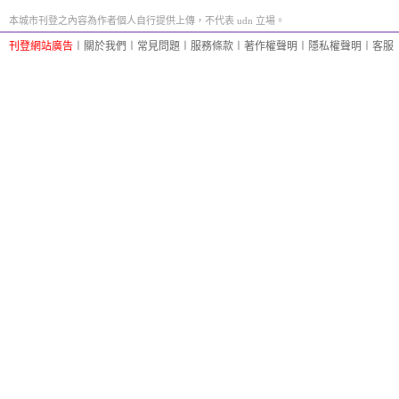
本城市刊登之內容為作者個人自行提供上傳，不代表 udn 立場。
刊登網站廣告
︱
關於我們
︱
常見問題
︱
服務條款
︱
著作權聲明
︱
隱私權聲明
︱
客服