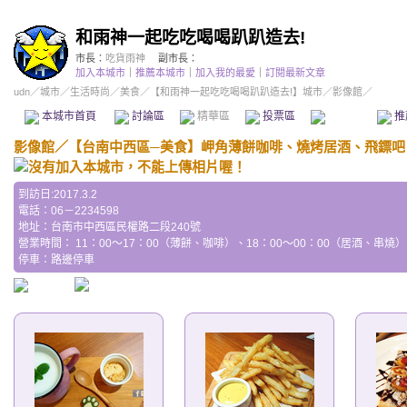
和雨神一起吃吃喝喝趴趴造去!
市長：
吃貨雨神
副市長：
加入本城市
｜
推薦本城市
｜
加入我的最愛
｜
訂閱最新文章
udn
／
城市
／
生活時尚
／
美食
／
【和雨神一起吃吃喝喝趴趴造去!】城市
／影像館／
本城市首頁
討論區
精華區
投票區
影像館
推
影像館
／
【台南中西區─美食】岬角薄餅咖啡、燒烤居酒、飛鏢吧
到訪日:2017.3.2
電話：06－2234598
地址：台南市中西區民權路二段240號
營業時間： 11：00～17：00（薄餅、咖啡）、18：00～00：00（居酒、串燒
停車：路邊停車