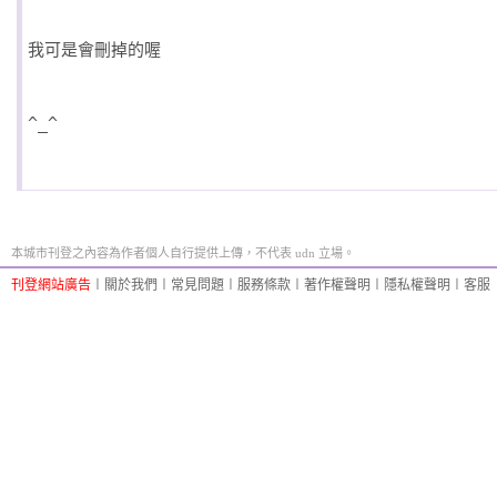
本城市刊登之內容為作者個人自行提供上傳，不代表 udn 立場。
刊登網站廣告
︱
關於我們
︱
常見問題
︱
服務條款
︱
著作權聲明
︱
隱私權聲明
︱
客服