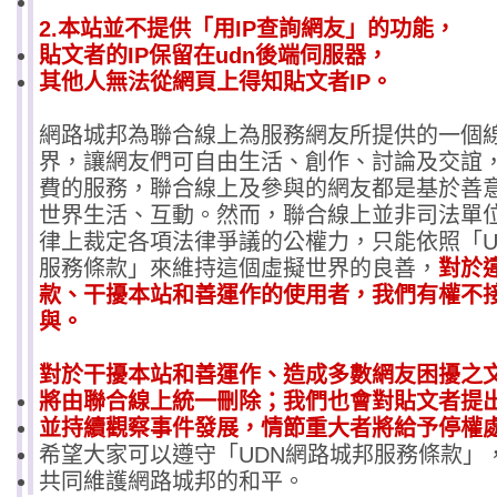
2.本站並不提供「用IP查詢網友」的功能，
貼文者的IP保留在udn後端伺服器，
其他人無法從網頁上得知貼文者IP。
網路城邦為聯合線上為服務網友所提供的一個
界，讓網友們可自由生活、創作、討論及交誼
費的服務，聯合線上及參與的網友都是基於善
世界生活、互動。然而，聯合線上並非司法單
律上裁定各項法律爭議的公權力，只能依照「U
服務條款」來維持這個虛擬世界的良善，
對於
款、干擾本站和善運作的使用者，我們有權不
與。
對於干擾本站和善運作、造成多數網友困擾之
將由聯合線上統一刪除；我們也會對貼文者提
並持續觀察事件發展，情節重大者將給予停權
希望大家可以遵守「UDN網路城邦服務條款」
共同維護網路城邦的和平。