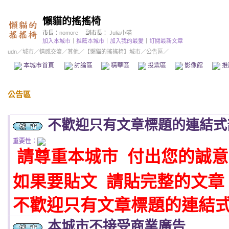
懶貓的搖搖椅
市長：
nomore
副市長：
Julia小喵
加入本城市
｜
推薦本城市
｜
加入我的最愛
｜
訂閱最新文章
udn
／
城市
／
情感交流
／
其他
／
【懶貓的搖搖椅】城市
／公告區／
本城市首頁
討論區
精華區
投票區
影像館
推
公告區
不歡迎只有文章標題的連結式
重要性：
請尊重本城市 付出您的誠意
如果要貼文 請貼完整的文章
不歡迎只有文章標題的連結
本城市不接受商業廣告