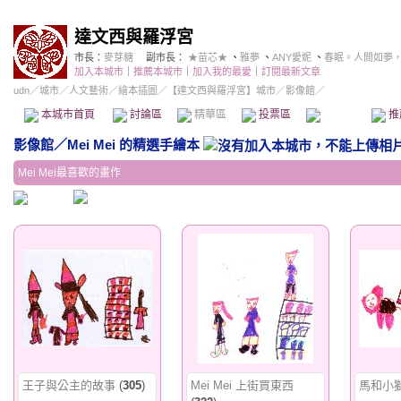
達文西與羅浮宮
市長：
麥芽糖
副市長：
★苗芯★
、
雅夢
、
ANY愛妮
、
春眠。人間如夢
加入本城市
｜
推薦本城市
｜
加入我的最愛
｜
訂閱最新文章
udn
／
城市
／
人文藝術
／
繪本插圖
／
【達文西與羅浮宮】城市
／影像館／
本城市首頁
討論區
精華區
投票區
影像館
推
影像館
／
Mei Mei 的精選手繪本
Mei Mei最喜歡的畫作
王子與公主的故事
(
305
)
Mei Mei 上街買東西
馬和小