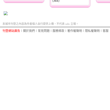
(
322
)
本城市刊登之內容為作者個人自行提供上傳，不代表 udn 立場。
刊登網站廣告
︱
關於我們
︱
常見問題
︱
服務條款
︱
著作權聲明
︱
隱私權聲明
︱
客服