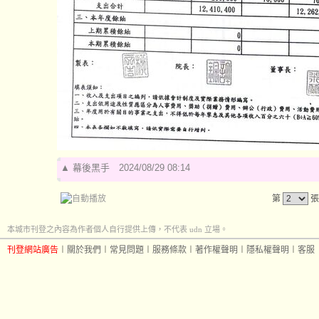
▲
幕後黑手
2024/08/29 08:14
第
張
本城市刊登之內容為作者個人自行提供上傳，不代表 udn 立場。
刊登網站廣告
︱
關於我們
︱
常見問題
︱
服務條款
︱
著作權聲明
︱
隱私權聲明
︱
客服