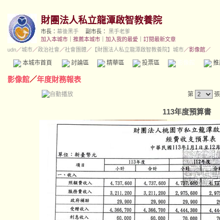
財團法人私立龍潭啟智教養院
市長：
幕後黑手
副市長：
黑手老爹
加入本城市
｜
推薦本城市
｜
加入我的最愛
｜
訂閱最新文章
udn
／
城市
／
政治社會
／
社會團體
／
【財團法人私立龍潭啟智教養院】城市
／影像館／
本城市首頁
討論區
精華區
投票區
影像館
推
影像館
／
年度財務報表
第
張
113年度預算書