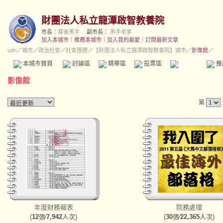
財團法人私立龍潭啟智教養院
市長：
幕後黑手
副市長：
黑手老爹
加入本城市
｜
推薦本城市
｜
加入我的最愛
｜
訂閱最新文章
udn
／
城市
／
政治社會
／
社會團體
／
【財團法人私立龍潭啟智教養院】城市
／影像館／
本城市首頁
討論區
精華區
投票區
影像館
推
影像館
第
年度財務報表
院務處理
(
12
張∕
7,942
人次)
(
30
張∕
22,365
人次)