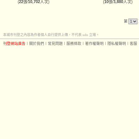
(
22
張∕
10,702
人次)
(
10
張∕
3,880
人次)
第
本城市刊登之內容為作者個人自行提供上傳，不代表 udn 立場。
刊登網站廣告
︱
關於我們
︱
常見問題
︱
服務條款
︱
著作權聲明
︱
隱私權聲明
︱
客服