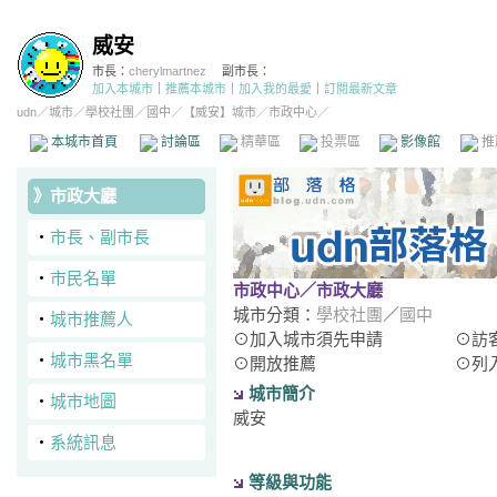
威安
市長：
cherylmartnez
副市長：
加入本城市
｜
推薦本城市
｜
加入我的最愛
｜
訂閱最新文章
udn
／
城市
／
學校社團
／
國中
／
【威安】城市
／市政中心／
本城市首頁
討論區
精華區
投票區
影像館
推
》
市政大廳
‧
市長、副市長
‧
市民名單
市政中心
／市政大廳
城市分類：
學校社團
／
國中
‧
城市推薦人
⊙加入城市須先申請
⊙訪
‧
城市黑名單
⊙開放推薦
⊙列
城市簡介
‧
城市地圖
威安
‧
系統訊息
等級與功能