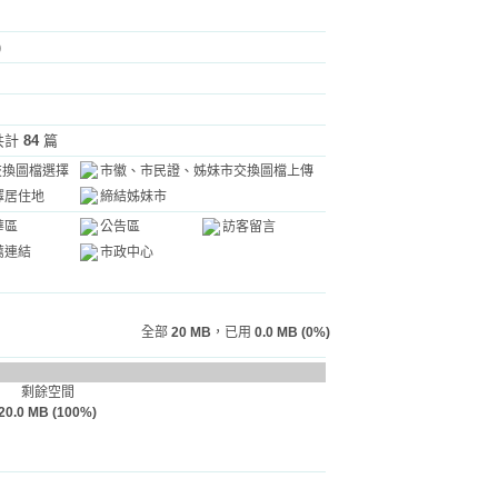
)
共計
84
篇
交換圖檔選擇
市徽、市民證、姊妹市交換圖檔上傳
擇居住地
締結姊妹市
華區
公告區
訪客留言
薦連結
市政中心
全部
20 MB
，已用
0.0 MB (0%)
剩餘空間
20.0 MB (100%)