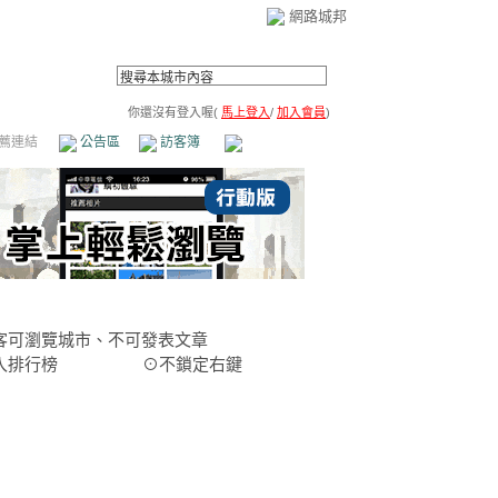
網路城邦
你還沒有登入喔(
馬上登入
/
加入會員
)
薦連結
公告區
訪客簿
市政中心
(0)
客可瀏覽城市、不可發表文章
入排行榜
⊙不鎖定右鍵