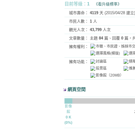
目前等級
：
1
《看升級標準》
城市壽命：
4119
天 (2015/04/28 建立
市民人數：
1
人
觀光人次：
43,799
人次
文章數量：
主題
84
篇、回覆
0
篇，
擁有權利：
市徽、市民證、姊妹市
選擇風格(模版)
選
擁有功能：
討論區
精
投票區
推
影像館（20MB）
網頁空間
影像
館
0 K
(0%)