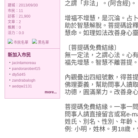
之謂「非法」。(阿含經)。
建城：2013/09/30
市民：11
訪客：21,900
增福不增慧，是沉淪。占
文章：2
助於智慧解脫。菩提碼詮
推薦：
0
慧命。如理如法改善身心
活力：0.0
市民名單
黑名單
〔菩提碼免費結緣〕
無一定法，之謂心法。心
新加入市民
福先增慧。智慧不離菩提
‧
jacintamoreau
‧
pandorarobert15
‧
dty5d45
內觀疊出四組號數，得菩
‧
zandrabalogh
佛理要義，幫助問事人讀
‧
aedqw2131
功德，圓滿業力。改善身
more...
菩提碼免費結緣。一事一
問事人請直接留言或寫e-mai
姓氏、別名、性別、年齡
例: 小明，姓林。男18歲