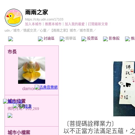
兩兩之家
https://city.udn.com/17103
加入本城市
｜
推薦本城市
｜
加入我的最愛
｜
訂閱最新文章
udn
／
城市
／
情感交流
／
心靈
／
【兩兩之家】城市
／城市首頁／
本城市首頁
討論區
精華區
投票區
影像館
推
市長
damor LL
城市位置
佛陀月灣／202,269
〔菩提碼詮釋業力〕
以不正當方法滿足五蘊，
城市小檔案