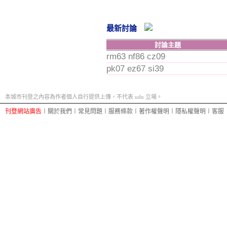
最新討論
討論主題
rm63 nf86 cz09
pk07 ez67 si39
本城市刊登之內容為作者個人自行提供上傳，不代表 udn 立場。
刊登網站廣告
︱
關於我們
︱
常見問題
︱
服務條款
︱
著作權聲明
︱
隱私權聲明
︱
客服