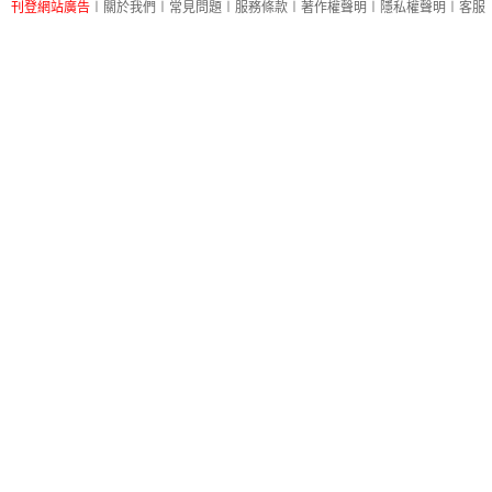
刊登網站廣告
︱
關於我們
︱
常見問題
︱
服務條款
︱
著作權聲明
︱
隱私權聲明
︱
客服