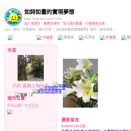
如詩如畫的實現夢想
https://city.udn.com/17018
加入本城市
｜
推薦本城市
｜
加入我的最愛
｜
訂閱最新文章
udn
／
城市
／
文學創作
／
現代文學
／
【如詩如畫的實現夢想】城市
／城市首頁／
本城市首頁
討論區
精華區
投票區
影像館
推
市長
巧妙 喜歡上帝的手
城市位置
巨石山脈／515,118
最新留言
koojmcs4zz說：