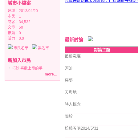
高雪氏症別再太晚發現：自費篩檢守護新
城市小檔案
建城：2013/04/20
市民：1
訪客：34,532
文章：50
推薦：
0
活力：0.0
最新討論
市民名單
黑名單
討論主題
追根究底
新加入市民
河流
‧
巧妙 喜歡上帝的手
more...
惡夢
天與地
詩人概念
關於
松鶴五唱2014/5/31