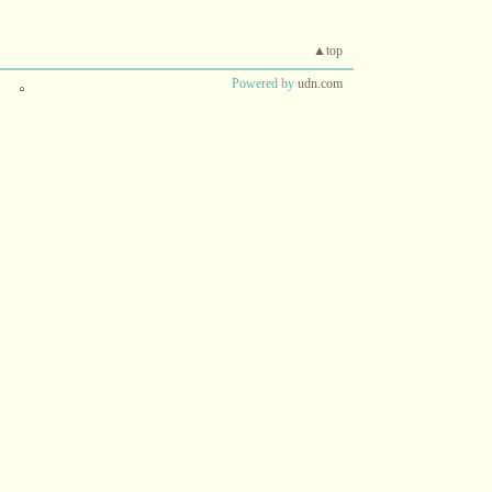
▲top
Powered by
udn.com