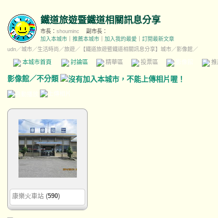
鐵道旅遊暨鐵道相關訊息分享
市長：
shouminc
副市長：
加入本城市
｜
推薦本城市
｜
加入我的最愛
｜
訂閱最新文章
udn
／
城市
／
生活時尚
／
旅遊
／
【鐵道旅遊暨鐵道相關訊息分享】城市
／影像館／
本城市首頁
討論區
精華區
投票區
影像館
推
影像館
／
不分類
康樂火車站
(
590
)