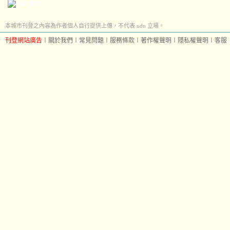
本城市刊登之內容為作者個人自行提供上傳，不代表 udn 立場。
刊登網站廣告
︱
關於我們
︱
常見問題
︱
服務條款
︱
著作權聲明
︱
隱私權聲明
︱
客服