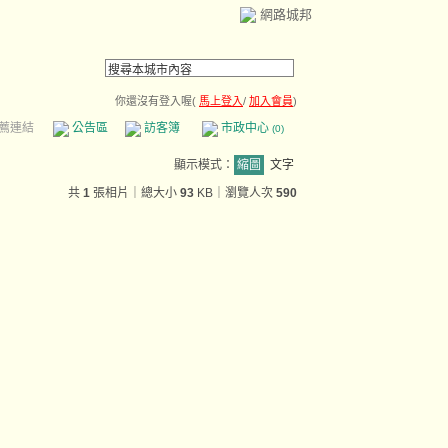
網路城邦
你還沒有登入喔(
馬上登入
/
加入會員
)
薦連結
公告區
訪客簿
市政中心
(0)
顯示模式：
縮圖
文字
共
1
張相片｜總大小
93
KB
｜瀏覽人次
590