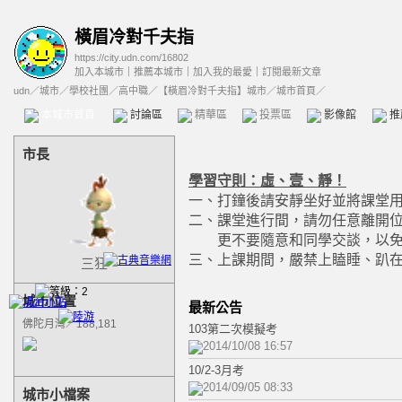
橫眉冷對千夫指
https://city.udn.com/16802
加入本城市
｜
推薦本城市
｜
加入我的最愛
｜
訂閱最新文章
udn
／
城市
／
學校社團
／
高中職
／
【橫眉冷對千夫指】城市
／城市首頁／
本城市首頁
討論區
精華區
投票區
影像館
推
市長
學習守則：虛、壹、靜！
一、打鐘後請安靜坐好並將課堂
二、課堂進行間，請勿任意離開
更不要隨意和同學交談，以免
三、上課期間，嚴禁上瞌睡、趴
三狂
城市位置
最新公告
佛陀月灣／188,181
103第二次模擬考
2014/10/08 16:57
10/2-3月考
2014/09/05 08:33
城市小檔案