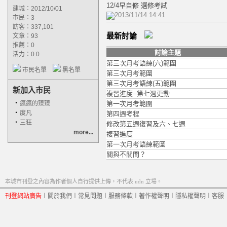
12/4早自修 選修考試
建城：2012/10/01
2013/11/14 14:41
市民：3
訪客：337,101
最新討論
文章：93
推薦：
0
討論主題
活力：0.0
第三次月考語練(六)範圍
市民名單
黑名單
第三次月考範圍
第三次月考語練(五)範圍
新加入市民
複習進度--第七週更動
‧
瘋瘋的臻臻
第一次月考範圍
‧
度凡
第四週考程
‧
三狂
修改第五週復習及六、七週
more...
複習進度
第一次月考語練範圍
關與不關間？
本城市刊登之內容為作者個人自行提供上傳，不代表 udn 立場。
刊登網站廣告
︱
關於我們
︱
常見問題
︱
服務條款
︱
著作權聲明
︱
隱私權聲明
︱
客服