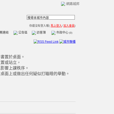
網路城邦
你還沒有登入喔(
馬上登入
/
加入會員
)
薦連結
公告區
訪客簿
市政中心
(0)
用書置於桌面。
位置或站立，
影響上課秩序。
在桌面上或做出任何疑似打瞌睡的舉動。