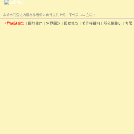
本城市刊登之內容為作者個人自行提供上傳，不代表 udn 立場。
刊登網站廣告
︱
關於我們
︱
常見問題
︱
服務條款
︱
著作權聲明
︱
隱私權聲明
︱
客服