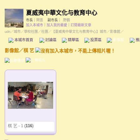
夏威夷中華文化与教育中心
市長：
閑雲
副市長：
.野鶴
加入本城市
｜
加入我的最愛
｜
訂閱最新文章
udn
／
城市
／
學校社團
／
社團
／
【夏威夷中華文化与教育中心】城市
／影像館／
本城市首頁
討論區
精華區
投票區
影像館
推
影像館
／
棋 艺
棋 艺 - 1
(
116
)