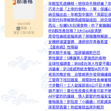
年輕型乳癌轉移，想保命先摘卵巢？年
巧克力是「上帝的食物」！醫：保護
納豆腦出血，年輕型中風防「清晨巨
從現代科學解開情感障礙成因 研究
tylar1088
西瓜、牡蠣5大壯陽食物，吃了會蹦蹦
等級：1
吃B群改善耳鳴？3大Q&A說清楚
留言
｜
加入好友
原發性痛經是腦疾病？榮陽團隊解謎
女機師渴望當媽 凍卵保存青春希望
【查疾病】性障礙
更年期不幸福 陰道萎縮乾巴巴
男性鎖定！5種讓男人更激昂的食物
全球性福調查：逾8成台灣人性愛不戴
消基會：近2成感熱紙含雙酚A恐不孕
老翁忽略定檢 治腎病意外發現攝護
三管齊下找回雄風 按摩助性食療養
寸步難行！工人鼠蹊部長6公斤巨大腫
禍不單行！異位性皮膚炎患者可能不
APP愛的防護線 情人節愛的性福安
後悔莫及！割包皮「小雞雞」可能感
床笫間真窘！勃起後就血尿別輕忽