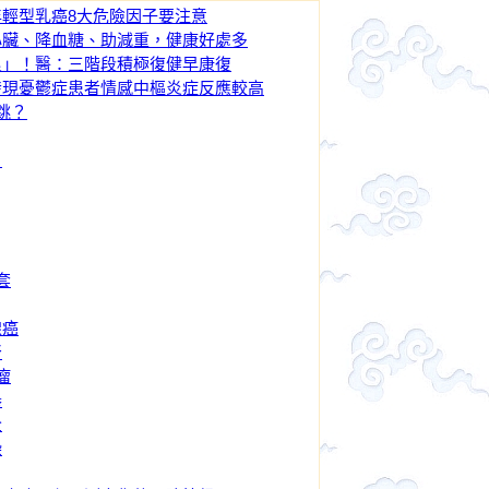
輕型乳癌8大危險因子要注意
心臟、降血糖、助減重，健康好處多
浪」！醫：三階段積極復健早康復
發現憂鬱症患者情感中樞炎症反應較高
跳？
…
套
腺癌
腎
瘤
舉
全
染