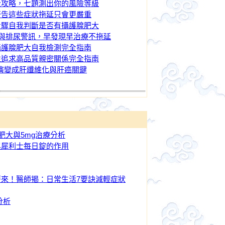
全攻略，七題測出你的風險等級
警告這些症狀拖延只會更嚴重
步驟自我判斷是否有攝護腺肥大
兆與排尿警訊，早發現早治療不拖延
攝護腺肥大自我檢測完全指南
性追求高品質親密關係完全指南
演變成肝纖維化與肝癌關鍵
肥大與5mg治療分析
與犀利士每日錠的作用
來！醫師揭：日常生活7要訣減輕症狀
分析