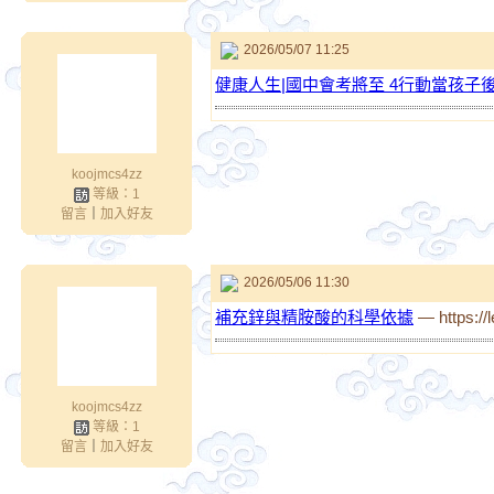
2026/05/07 11:25
健康人生|國中會考將至 4行動當孩子
koojmcs4zz
等級：1
留言
｜
加入好友
2026/05/06 11:30
補充鋅與精胺酸的科學依據
— https://
koojmcs4zz
等級：1
留言
｜
加入好友