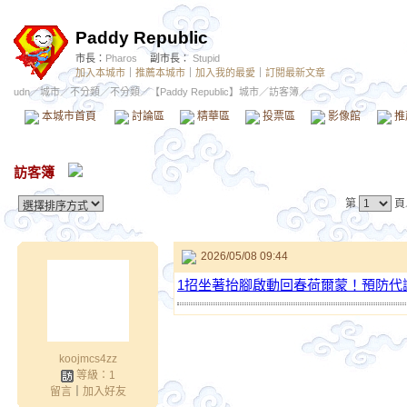
Paddy Republic
市長：
Pharos
副市長：
Stupid
加入本城市
｜
推薦本城市
｜
加入我的最愛
｜
訂閱最新文章
udn
／
城市
／
不分類
／
不分類
／
【Paddy Republic】城市
／訪客簿／
本城市首頁
討論區
精華區
投票區
影像館
推
訪客簿
第
頁
2026/05/08 09:44
1招坐著抬腳啟動回春荷爾蒙！預防代
koojmcs4zz
等級：1
留言
｜
加入好友