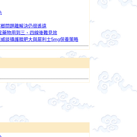
色
檳榔問題離解決仍很遙遠
癌症藥物用到三、四線後難見效
威談攝護腺肥大與犀利士5mg保養策略
色