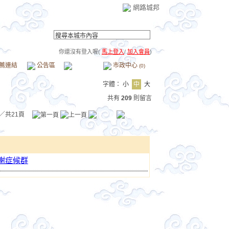
網路城邦
你還沒有登入喔(
馬上登入
/
加入會員
)
薦連結
公告區
訪客簿
市政中心
(0)
字體：
小
中
大
共有
209
則留言
／共21頁
謝症候群