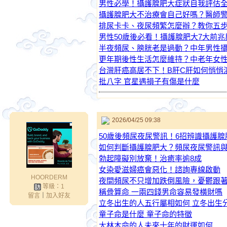
男性必學！攝護腺肥大症狀自我評估
攝護腺肥大不治療會自己好嗎？醫師
排尿卡卡、夜尿頻繁怎麼辦？教你五
男性50歲後必看！攝護腺肥大7大前
半夜頻尿、膀胱老是過動？中年男性
更年期後性生活怎麼維持？中老年女
台灣肝癌高居不下！B肝C肝如何悄悄
批八字 官星遇損子有傷是什麼
2026/04/25 09:38
50歲後頻尿夜尿警訊！6招辨識攝護腺
如何判斷攝護腺肥大？頻尿夜尿警訊
勃起障礙別放棄！治癒率逾8成
女染愛滋婦癌會惡化！諮詢專線啟動
HOORDERM
夜間頻尿不只增加跌倒風險，憂鬱跟著
等級：1
稱骨算命 一兩四錢男命容易發橫財嗎
留言
｜
加入好友
立冬出生的人五行屬相如何 立冬出生
童子命是什麼 童子命的特徵
大林木命的人未來十年的財運如何