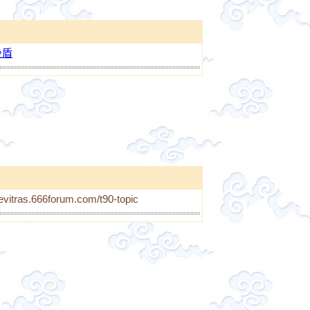
後盾
levitras.666forum.com/t90-topic