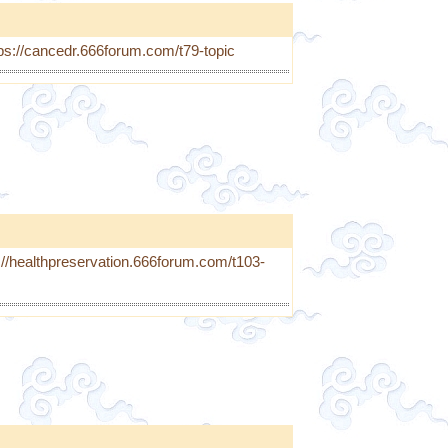
s://cancedr.666forum.com/t79-topic
//healthpreservation.666forum.com/t103-