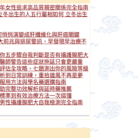
年女性追求高品質親密關係完全指南
立冬出生的人五行屬相如何 立冬出生
何悄悄演變成肝纖維化與肝癌關鍵
7大前兆與排尿警訊，早發現早治療不
你五步驟自我判斷是否有攝護腺肥大
醫師警告這些症狀拖延只會更嚴重
評估全攻略，七題測出你的風險等級
析到日常訓練，重拾雄風不再是夢
服用方法與學名藥選購指南
勁完整功效解析與延時藥推薦
標準到有效治療方法一次搞懂
男性攝護腺肥大自我檢測完全指南