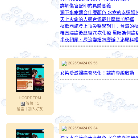
詳解傷官配印的具體含義
澗下水命適合什麼顏色 水命的幸運顏
天上火命的人適合佩戴什麼增加好運
檳榔西施登上頂尖醫學期刊：台灣的
罹直腸癌後歷經70次化療 醫曝為何
半夜頻尿、尿流變細怎麼辦？泌尿科權
2026/04/24 09:56
女染愛滋婦癌會惡化！諮詢專線啟動
HOORDERM
等級：1
留言
｜
加入好友
2026/04/24 09:34
澗下水命適合什麼顏色 水命的幸運顏