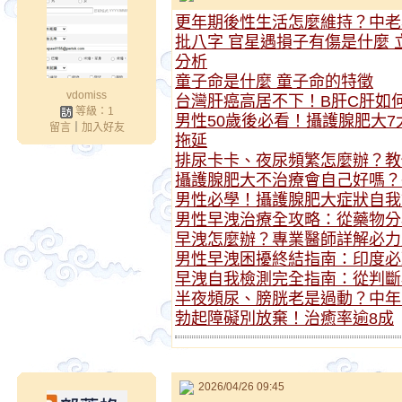
更年期後性生活怎麼維持？中老
批八字 官星遇損子有傷是什麼
分析
童子命是什麼 童子命的特徵
vdomiss
台灣肝癌高居不下！B肝C肝如
等級：1
男性50歲後必看！攝護腺肥大
留言
｜
加入好友
拖延
排尿卡卡、夜尿頻繁怎麼辦？教
攝護腺肥大不治療會自己好嗎？
男性必學！攝護腺肥大症狀自我
男性早洩治療全攻略：從藥物分
早洩怎麼辦？專業醫師詳解必力
男性早洩困擾終結指南：印度必
早洩自我檢測完全指南：從判斷
半夜頻尿、膀胱老是過動？中年
勃起障礙別放棄！治癒率逾8成
2026/04/26 09:45