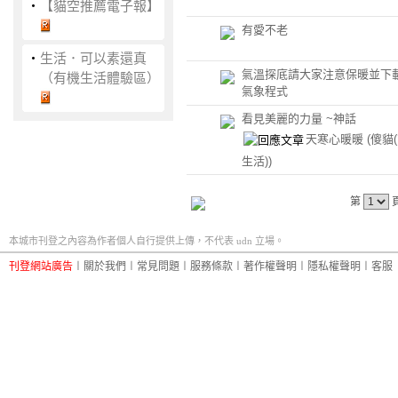
‧
【貓空推薦電子報】
有愛不老
‧
生活．可以素還真
氣溫探底請大家注意保暖並下
（有機生活體驗區）
氣象程式
看見美麗的力量 ~神話
天寒心暖暖
(傻貓
生活))
第
本城市刊登之內容為作者個人自行提供上傳，不代表 udn 立場。
刊登網站廣告
︱
關於我們
︱
常見問題
︱
服務條款
︱
著作權聲明
︱
隱私權聲明
︱
客服