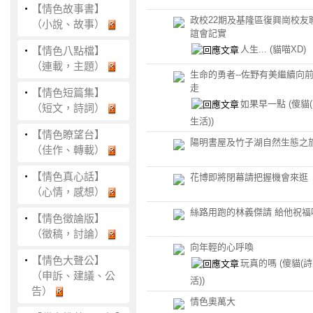
‧
【情色故事書】
政校22期及基隆區復興崗校友
（小說、故事）
誼會記實
人生...
(貓喵XD)
‧
【情色八點檔】
（連載，主題）
生命的勇者--佐野有美繼續向
走
‧
【情色短篇集】
如果早一點
(傻貓
（短文，詩詞）
生活))
‧
【情色瞭望台】
陽明書屋及竹子湖自然生態之
（佳作、轉載）
‧
【情色真心話】
花博即將閉幕請把握機會來逛
（心情，感想）
絲路用跑的林義傑請 給他祝福
‧
【情色徵論版】
（徵稿，討論）
向年輕的心呼喚
‧
【情色大聲公】
玩真的嗎
(傻貓(
（申訴、建議、公
活))
告）
情色奧萬大