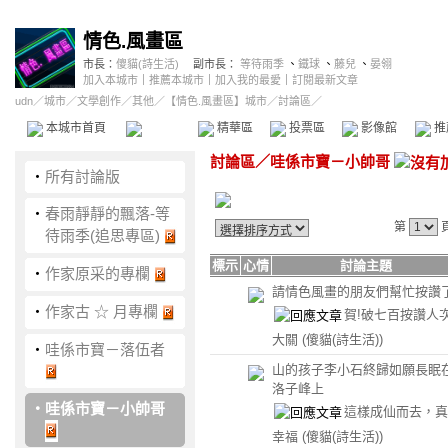
情色.風畫區
市長：
傻貓(詩生活)
副市長：
等待雨季
、
鐵球
、
藤兒
、
晏翎
加入本城市
｜
推薦本城市
｜
加入我的最愛
｜
訂閱最新文章
udn
／
城市
／
文學創作
／
其他
／
【情色.風畫區】城市
／討論區／
本城市首頁
討論區
精華區
投票區
影像館
推
討論區
／
哇係市寶－小帥哥
‧
所有討論版
‧
春雨靜靜的飄落-等
第
待雨季(追思專區)
標示
心情
討論主題
‧
作家原采的專欄
請情色風畫的朋友們幫忙按讚
‧
作家古 ☆ 月專欄
賀!破七百按讚人
大關
(傻貓(詩生活))
‧
哇係市寶－落伍者
山的孩子李小石終歸如願長眠
洛子峰上
‧
哇係市寶－小帥哥
這樣成仙而去，真
幸福
(傻貓(詩生活))