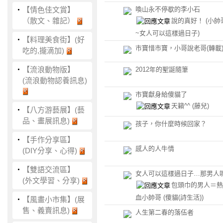
‧
【情色佳文賞】
喚山永不停歇的李小石
（散文、雜記）
說的真好！
(小帥
~女人可以這樣過日子)
‧
【料理美食街】(好
市寶惜市寶，小哥說老哥(轉載
吃的,攏滴加)
‧
【流浪動物版】
2012年的聖誕隨筆
(流浪動物認養訊息)
市寶獻身給傻貓了
天籟^^
(藤兒)
‧
【八方游藝展】(藝
品、畫展訊息)
孩子，你什麼時候回家？
‧
【手作分享區】
感人的人牛情
(DIY分享、心得)
‧
【雙語交流區】
女人可以這樣過日子…那男人
(外文學習、分享)
包頭巾的男人＝熱
血小帥哥
(傻貓(詩生活))
‧
【風畫小市集】(展
售、義賣訊息)
人生第二春的落伍者