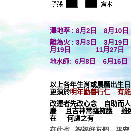
澤地萃 : 8月2日 8月10
離為火 : 3月3日 3月1
月19日
11月27日
: 6月8日 6
月16日
地水師
以上各年生肖或農曆出生
更須於
明年勤善行仁 有
改運者先改心念 自助而人
慶 且吉神常臨擁護 雖
在 何慮之有
在此也 祝福好友們 平