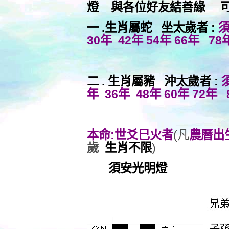
燈 與各位好友結善緣 可
一 .生肖屬蛇 坐太歲者 :
須
30年 42年 54年 66年 7
二 . 生肖屬豬 沖太歲者 :
年 36年 48年 60年 72
本命:世爻巳火者
(凡
農曆出
歲
生肖不限
)
須安光明燈