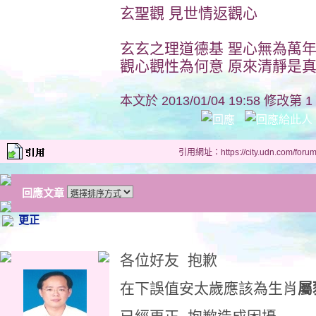
玄聖觀 見世情返觀心
玄玄之理道德基 聖心無為萬
觀心觀性為何意 原來清靜是
本文於
2013/01/04 19:58 修改第 1
引用網址：https://city.udn.com/foru
回應文章
更正
各位好友 抱歉
在下誤值安太歲應該為生肖
屬