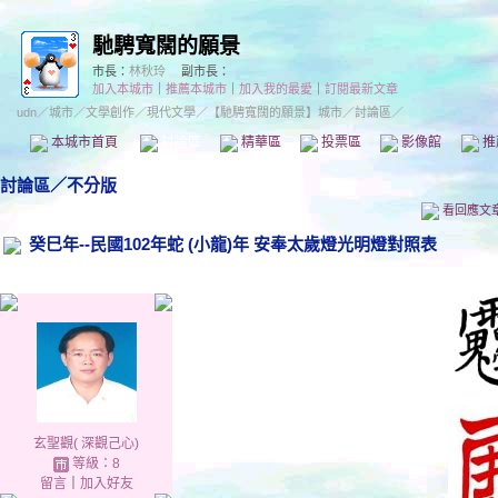
馳騁寬闊的願景
市長：
林秋玲
副市長：
加入本城市
｜
推薦本城市
｜
加入我的最愛
｜
訂閱最新文章
udn
／
城市
／
文學創作
／
現代文學
／
【馳騁寬闊的願景】城市
／討論區／
本城市首頁
討論區
精華區
投票區
影像館
推
討論區
／
不分版
看回應文
癸巳年--民國102年蛇 (小龍)年 安奉太歲燈光明燈對照表
玄聖觀( 深觀己心)
等級：8
留言
｜
加入好友