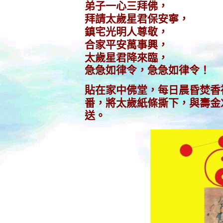
弟子一心三拜佛，
拜請太歲星君保安寧，
鎮宅光明人尊敬，
合家平安萬事興，
太歲星君降來臨，
急急如律令，急急如律令！
貼在家中佛堂，每日晨昏焚香
番，將太歲紙條撕下，與壽金
送。