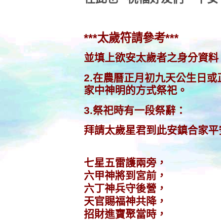
***太歲符請參考***
並填上欲安太歲者之身分資料
2.
在農曆正月初九天公生日或
家中神明的方式祭祀。
3.
祭祀時有一段祭辭：
拜請太歲星君到此安鎮合家平
七星五雷護兩旁，
六甲神將到宮前，
六丁神兵守後營，
天官賜福神共降，
招財進寶聚當時，