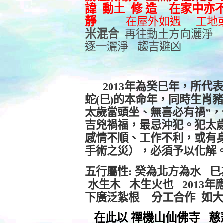
諱 動土 修
造 在家中亦
靜
在屋外如遇 工地或
米混合
再往動土方向灑淨
逐一灑淨 趨吉避凶
2013年為癸巳年，所
蛇(巳)的本命年，同時生肖豬
太歲
當頭坐、無喜必有禍”
吉兇禍福，最忌沖犯。犯太
感情不順、工作不利，或有
手術之災），必須予以化解
五行屬性: 癸為北方為水 
水生木 木生火也 2013
下廣泛紮根 分工合作 如
在此以 禪機山仙佛寺 慈