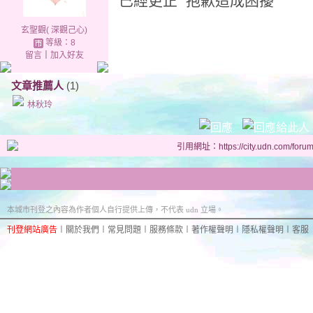
已經更正 抱歉造成困擾
玄聖觀( 深觀己心)
等級：8
留言
｜
加入好友
文章推薦人
(1)
林秋玲
引用網址：https://city.udn.com/foru
本城市刊登之內容為作者個人自行提供上傳，不代表 udn 立場。
刊登網站廣告
︱
關於我們
︱
常見問題
︱
服務條款
︱
著作權聲明
︱
隱私權聲明
︱
客服