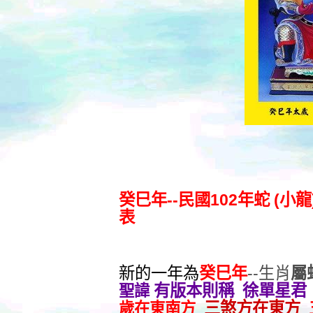
癸巳年--民國102年蛇 (
表
新的一年為
癸巳年
--生肖
屬
有版本則稱 徐單星君
聖諱
三煞方在東方
歲在東南方