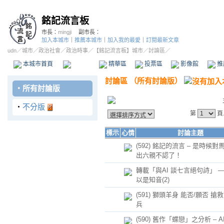
銘記流言板
市長：
mingji
副市長：
加入本城市
｜
推薦本城市
｜
加入我的最愛
｜
訂閱最新文章
udn
／
城市
／
政治社會
／
政治時事
／
【銘記流言板】城市
／討論區／
本城市首頁
討論區
精華區
投票區
影像館
推
討論區
（
所有討論版
）
‧
所有討論版
‧
不分版
第
頁
標示
心情
討論主題
(592) 銘記的流言 – 是時候
出六親不認了！
轉載「與AI 談七言絕句詩」 — 
以是知音(2)
(591) 獅頭羊身 能否/願否 搶
兵
(590) 舊作「蝶戀」之分析 – 