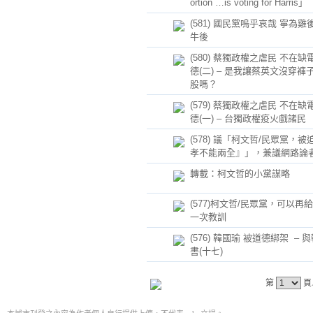
ortion …is voting for Harris」
(581) 國民黨嗚乎哀哉 寧為雞
牛後
(580) 蔡獨政權之虐民 不在缺
德(二) – 是我讓蔡英文沒穿褲
股嗎？
(579) 蔡獨政權之虐民 不在缺
德(一) – 台獨政權疫火戲諸民
(578) 議「柯文哲/民眾黨，被
孝不能兩全』」，兼議網路論者
轉載：柯文哲的小黨謀略
(577)柯文哲/民眾黨，可以再
一次教訓
(576) 韓國瑜 被道德綁架 ­ –
書(十七)
第
頁