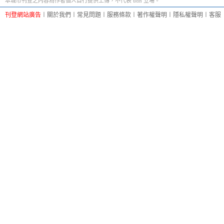
本城市刊登之內容為作者個人自行提供上傳，不代表 udn 立場。
刊登網站廣告
︱
關於我們
︱
常見問題
︱
服務條款
︱
著作權聲明
︱
隱私權聲明
︱
客服