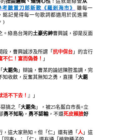
夥的
扭曲邏輯、矯情心性
！
這就是綠營
从
參考
聽賞
刀郎新歌《羅剎海市》
雖每一
，銘記覺得每一句歌詞都適用於民進黨
。
)
之。綠島台灣的
土豪劣紳
曹興誠，卻是反面
時間段，曹興誠涉及所謂「
抗中保台
」的言行
富不仁！富而偽善！
」
「
大罷免
」辯論，曹某的論述陳腔濫調，完
不知收斂，反奮其無知之勇，直撲「
大罷
就活不下去！
』」
夥惡搞之「
大罷免
」，被25名藍白市長+立
卻
勇不知恥
，
勇不認輸
，不還
死皮賴臉
好
行，這大家熟知。但「仁」還有通「
人
」這
/「同事」；「仁」還有通「植物種子的