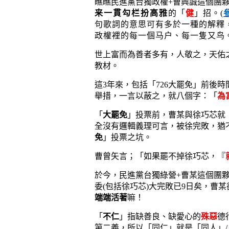
瞧瞧民進黨台獨政權+曹興誠這個團
来一貫勾栏扮高雅
的「
健
」招。
(
句歌詞的意思可有多於一種的解釋
政權裡的每一個马户、每一隻又鸟
世上富而為善者多有，人敬之，天佑
教材。
這3年來，包括「726大罷免」前後
舉措，一言以蔽之，就八個字：「
為
「
大罷免
」投票前，曹某與徐巧芯就
全沒有邏輯義理可言，被徐完敗，猶
免
」投票之坑。
曹曾矢言；「如果罷不掉徐巧芯，『
於今，民進黨台獨綠營+曹某這個團
委(包括徐巧芯)大完敗已9日矣，曹某
端端活著
嘛！
「
不仁
」指缺善良、缺愛心的
殊惡
德
第二義，所以「同仁」就是「同人」