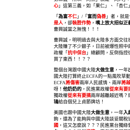
心
」這第三義，如「果仁」、「杏仁
「
為富
不仁
」/「
富而
偽善
」者，就是
是人
，卻
裝腔作勢
，
嘴上放大招似正
曹興誠當之無愧！！！
曹興誠，明明過去與大陸多方面交往
大陸賺了不少銀子，日前被爆性照中
政權「
抗中保台
」總顧問，反倒指控
買了東西！！？？
整個台灣跟中國大陸
大做生意
，一年
國大陸打算終止ECFA的一點風吹草
ECFA
將傷害
兩岸人民感情、兩岸
將
呀！
他奶奶的
，民進黨政權
從來有要
獨政權
從來有要搞
兩岸越離越近嗎？
鴇
給自個兒上貞節牌坊！
美國也跟中國大陸
大做生意
，一年
入
鉤，還為了能夠與中國大陸談妥關稅
國
，這又怎麼說？？？民進黨台獨綠