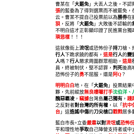
曹某在「
大罷免
」大丟人之後，不認
張
的藍委為了得到選票而不被罷免，
云。曹某不提自己投票前以為
勝券
在
狽
，反將「
大罷免
」大敗後不認輸的
不明白這才正彰顯印證了民進黨台獨
瑣慫樣
！！！
這就像街上
流氓
或恐怖份子
持
刀槍、
行人
下跪求饒的都有，
這是
行人
的
變
人
嗎？
行人
懇求周圍群眾相助，
這是
員，終被制伏，堅不認罪，
判死
後高
恐怖份子的
勇
不屈服，還是
阿
Q
？
明明白白
地，在「
大罷免
」投票結果
夥，先前縱放
無良嘍囉打手
沈伯洋、
醜惡霸凌
，
竊據
台灣島
屬己獨有
，
踐
之反對者
對台灣的所有權
，以「
抗中
台
」這
造謠中傷
的
刀尖槍口
戳戮
居多
藍白市長+立委
嚴肅
以對
流氓
或
恐怖
平和理性地
爭取
自己陣營支持者或中