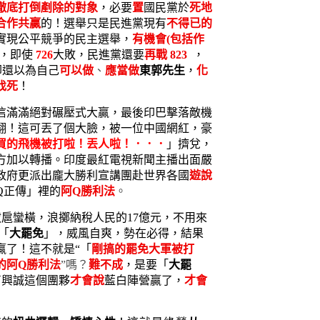
徹底打倒剷除的對象
，必要
置
國民黨於
死地
合作共贏
的！選舉只是民進黨現有
不得已的
實現公平競爭的民主選舉，
有機會
(包括作
以，即使
726
大敗，民進黨還要
再戰 823
，
卻還以為自己
可以做
、
應當做
東郭先生
，
化
找死
！
信滿滿絕對碾壓式大贏，最後印巴擊落敵機
翻！這可丟了個大臉，被一位中國網紅，豪
買的飛機被打啦！丟人啦！．．．
」擠兌，
方加以轉播。印度最紅電視新聞主播出面嚴
政府更派出龐大勝利宣講團赴世界各國
遊說
Q正傳」裡的
阿
Q勝利法
。
扈蠻橫，浪擲納稅人民的17億元，不用來
「
大罷免
」，威風自爽，勢在必得，結果
贏了！這不就是“「
剛搞的罷免大軍被打
的阿
Q勝利法
”嗎？
難不成
，是要「
大罷
曹興誠這個團夥
才會說
藍白陣營贏了，
才會