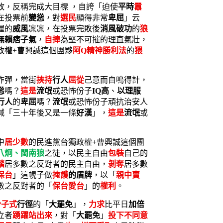
敗，反稱完成大目標 ，自誇「迫使
平時
囂
在投票前
變慫
，對
選民
顯得非常
卑屈
」云
握的
威風
凜凜，在投票完敗後
消風破功
的
狼
無賴痞子氣
，
自捧
為堅不可摧的理直氣壯，
政權+曹興誠這個團夥
阿
Q精神勝利法
的
猥
炸彈，當街
挾持
行人
屈從
己意而自鳴得計，
慫
嗎？
這是
流氓
或恐怖份子
IQ高
、
以理服
行人
的
卑屈
嗎？
流氓
或恐怖份子頑抗治安人
喊「三十年後又是一條
好漢
」，
這是
流氓
或
中
居少數
的民進黨台獨政權+曹興誠這個團
八炯、閩南狼
之徒，以民主自由
包裝
自己的
踏
居多數之反對者的民主自由，
剝奪
居多數
保台
」這幌子做
掩護
的盾牌
，以「
親中賣
數之反對者的「
保台愛台
」的
權利
。
份子式
行徑
的「
大罷免
」，
力求
比平日
加倍
立者
踴躍站出來
，對「
大罷免
」
投下不同意