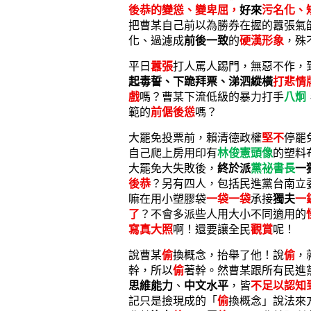
後恭的變慫、變卑屈，
好來
污名化、
把曹某自己前以為勝券在握的囂張氣
化、過濾成
前後一致
的
硬漢形象
，殊
平日
囂張
打人罵人踢門，無惡不作，
起毒誓、下跪拜票、涕泗縱橫
打悲情
戲
嗎？曹某下流低級的暴力打手
八炯
範的
前倨後慫
嗎？
大罷免投票前，賴清德政權
堅不
停罷
自己爬上房用印有
林俊憲頭像
的塑料
大罷免大失敗後，
終於派
黨祕書長
一
後恭
？另有四人，包括民進黨台南立
嘛在用小塑膠袋
一袋一袋
承接
獨夫
一
了
？不會多派些人用大小不同適用的
寫真大照
啊！還要讓全民
觀賞
呢！
說曹某
偷
換概念，抬舉了他！說
偷
，
幹，所以
偷
著幹。然曹某跟所有民進
思維能力
、
中文水平
，皆
不足以認知
記只是撿現成的「
偷
換概念」說法來