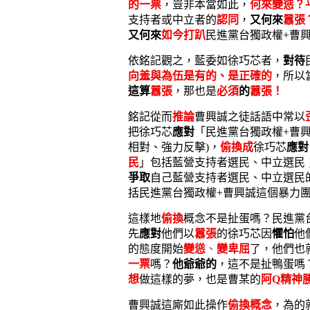
的一票
，豈非本當如此，
何來變慫？
支持者或中立者的
認同
，
又何來
囂張
又何來
如今打趴
民進黨台獨政權+曹
依銘記觀之，藍委如徐巧芯者，
對待
向羞與為伍是有的、是正確的
，所以
這算
囂張
，那也是
必須
的
囂張！
銘記從而
推論
曹興誠之徒話語中常以
把徐巧芯
應對
「民進黨台獨政權+曹
相對、強力反擊)，
偷換成
徐巧芯
應對
民
」包括藍營支持者選民、中立選民
爭取
自己藍營支持者選民、中立選民
括民進黨台獨政權+曹興誠這個暴力團
這樣地
偷換
概念不是扯蛋嗎？民進黨
先
應對
他們以
囂張
的徐巧芯因
懼怕
他
的態度開始
變慫
、
變卑屈
了，他們也
一票
嗎？
他爺爺的
，這不是扯鴨蛋嗎
想
做這樣的夢，也是曹某的
阿
Q精神
曹興誠這廝如此操作
偷換概念
，為的