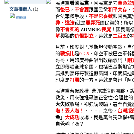
民進黨
看國民黨
，國民黨是它
革命並
文章推薦人
(1)
而
後已
，
不會要
跟國民黨
和平共存
、
合法奪權手段，
不是它喜歡
跟國民黨
mingji
弊、違法
)
就是
要弄死
國民黨的！所
像
不會死的
ZOMBIE
/喪屍
！國民黨
解
與狼的
仇恨對立
，這就是
二百五
的
月前，印度對巴基斯坦發動空戰，自
的
戰損比
是
0：
5
，印空軍被巴空軍幹
哥哥，用印度神曲唱出改編歌詞「
剛
立即傳唱全球多國，包括巴基斯坦官
厲批判豪哥哥製造假新聞，印度莫迪
印度是
打贏
的一方。這就是魯迅「阿
民進黨台獨政權+曹興誠這個團夥，跋
救災，用來強推毫無正當性/合理性的
大失敗
收場，卻強調沒輸，甚至自覺
啦！丟人啦！
．．．」之後，
台灣版
免
」
大成功
收場，民進黨台獨政權+
自覺輸了嗎？