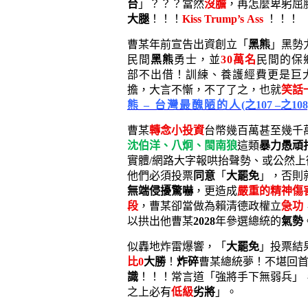
台
」？？？當然
沒膽
，再怎麼卑躬屈
大腿
！！！
Kiss Trump’s
Ass
！！！
曹某年前宣告出資創立「
黑熊
」黑勢
民間
黑熊
勇士，並
30萬名
民間的保
部不出借！訓練、養護經費更是巨
擔，大言不慚，不了了之，也就
笑話
熊
– 台灣最醜陋的人
(之107 –之108
曹某
轉念小投資
台幣幾百萬甚至幾千
沈伯洋、八炯、閩南狼
這類
暴力愚頑
實體/網路大字報哄抬聲勢、或公然
他們必須投票
同意
「
大罷免
」，否則
無端侵擾驚嚇
，更造成
嚴重的精神傷
段
，曹某卻當做為賴清德政權立
急功
以拱出他曹某
2028
年參選總統的
氣勢
似轟地炸雷爆響，「
大罷免
」投票結
比
0
大勝
！
炸碎
曹某總統夢！不堪回
識
！！！常言道「強將手下無弱兵」
之上必有
低級
劣將
」。