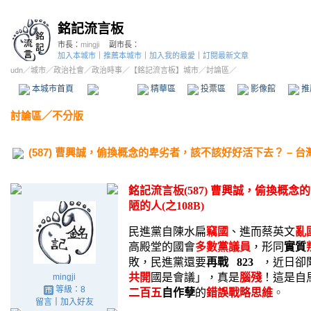
銘記流言板
市長：
mingji
副市長：
加入本城市
｜
推薦本城市
｜
加入我的最愛
｜
訂閱最新文章
udn
／
城市
／
政治社會
／
政治時事
／
【銘記流言板】城市
／討論區／
本城市首頁
討論區
精華區
投票區
影像館
推
討論區
／
不分版
(587) 曹興誠，偷換概念的卑劣者，該不該好好活下去？ – 台灣
銘記流言板
(587) 曹興誠
，偷換概念的
陋的人
(之108B)
民進黨自陳水扁
竊國
、進而蔡英文
亂
高殿堂的國會
多數黨議員
，形同
實質
敗，民進黨還要
再戰
823
，
近日卻
共開
國是會議」，真是
腦殘
！這是自
mingji
等級：8
二百五
自作孽
的
錯誤戰略思維
。
留言
｜
加入好友