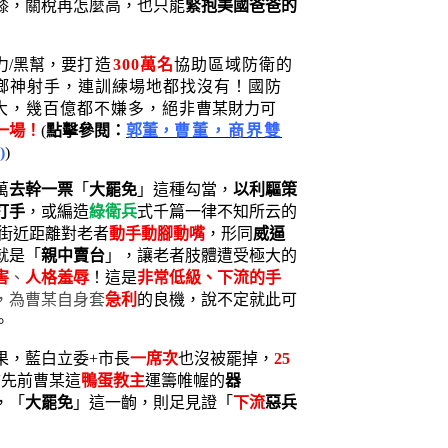
膝，關稅再怎麼高，也只能
緊抱美國爸爸的
力/黑幫，要
打造
300萬名
協助區域防衛的
鄉神射手，連訓練場地都找沒有！國防
大，幾百億都不嫌多，絕非
曹某財力可
一場！
(
點擊參閱：
郭董，
曹董，商界雙
)
)
萬
去幹一票
「
大罷免
」這種勾當，
以利驅策
打手
，或編造
綠衛兵
式千篇一律不知所云的
上街近距離對老者
動手動腳動嘴
，形同
威逼
就是「
親中賣台
」，讓老者肢體遭受極大的
害
、
人格羞辱
！這是
非常低級、下流的手
，為曹某自身套
急利
的良機，說不定就此可
。
果，藍白立委+市長
一席次
也沒被罷掉，
25
首先前曹某這
鴨蛋教主
運籌帷幄的
器
，「
大罷免
」這一齣，則足見證「
下流
惡兵