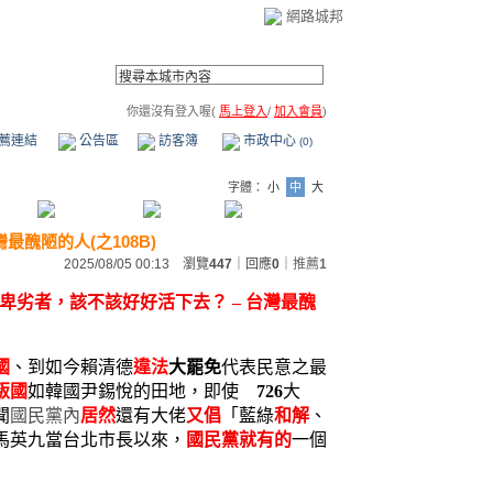
網路城邦
你還沒有登入喔(
馬上登入
/
加入會員
)
薦連結
公告區
訪客簿
市政中心
(0)
字體：
小
中
大
最醜陋的人(之108B)
2025/08/05 00:13 瀏覽
447
｜回應
0
｜
推薦
1
卑劣者
，該不該好好活下去？
– 台灣最醜
國
、到如今賴清德
違法
大罷免
代表民意之最
叛國
如韓國尹錫悅的田地，
即使
726
大
聞
國民黨內
居然
還有大佬
又倡
「藍綠
和解
、
馬英九當台北市長以來，
國民黨就有的
一個