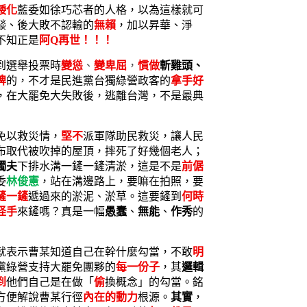
矮化
藍委如徐巧芯者的人格，以為這樣就可
燄、後大敗不認輸的
無賴
，加以昇華、淨
不知正是
阿
Q再世！！！
到選舉投票時
變慫
、
變卑屈
，
慣做
斬雞頭、
牌
的，不才是民進黨台獨綠營政客的
拿手好
，在大罷免大失敗後，逃離台灣，不是最典
免以救災情，
堅不
派軍隊助民救災，讓人民
布取代被吹掉的屋頂，摔死了好幾個老人；
獨夫
下排水溝一鏟一鏟清淤，這是不是
前倨
委
林俊憲
，站在溝邊路上，要嘛在拍照，要
鏟一鏟
遞過來的淤泥、淤草。這要鏟到
何時
怪手
來鏟嗎？真是一幅
愚蠢
、
無能
、
作秀
的
就表示曹某知道自己在幹什麼勾當，不敢
明
黨綠營支持大罷免團夥的
每一份子
，其
邏輯
到
他們自己是在做「
偷
換概念」的勾當。銘
方便解說曹某行徑
內在的動力
根源。
其實
，