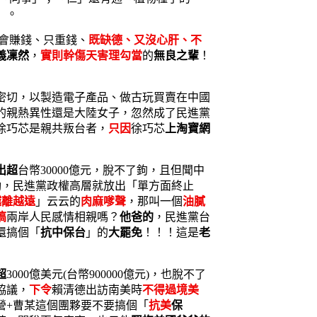
」。
會賺錢、只重錢、
既缺德、又沒心肝、不
義凜然
，
實則幹傷天害理勾當
的
無良之輩
！
密切，以製造電子產品、做古玩買賣在中國
的親熱異性還是大陸女子，忽然成了民進黨
徐巧芯是親共叛台者，
只因
徐巧芯
上淘寶網
出超
台幣30000億元，脫不了鉤，且但聞中
動，民進黨政權高層就放出「單方面終止
越離越遠
」云云的
肉麻嗲聲
，那叫一個
油膩
搞
兩岸人民感情相親嗎？
他爸的
，民進黨台
還搞個「
抗中保台
」的
大罷免
！！！這是
老
超
3000億美元(台幣900000億元)，也脫不了
協議，
下令
賴清德出訪南美時
不得過境美
營+曹某這個團夥要不要搞個「
抗美
保