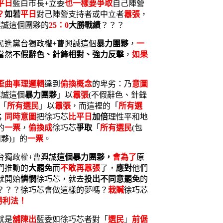
平日
藍白市長+立委
也一樣要爭取
自己陣營
？
如若
平日
對己陣營支持者或中立者
囂張
，
興誠這個團夥的
25：
0
大勝戰績
？？？
民進黨台獨政權+曹興誠這個
暴力團夥
，
一
當然
不假辭色、針鋒相對、強力反擊
，
如果
歪曲事理邏輯
達到
偷換概念
的卑劣：乃
意圖
興誠這個
暴力團夥
」以
囂張
(不假辭色、針鋒
「
所有選民
」以
囂張
，而這裡的「
所有選
；
同時意圖
把徐巧芯
比平日
加倍
理性平和地
的
一票
，
偷換成
徐巧芯
爭取
「
所有選民
(包
夥)」的
一票
。
台獨政權+曹興誠
這個暴力團夥，
會為了
原
們推動的
大罷免
而
不敢再囂張
了，
應對
他們
就開始
憐憫
徐巧芯，就去
投出不同意罷免
的
？？？徐巧芯會做這樣的夢嗎？
栽贓
徐巧芯
勝利法！
就是
舖陳出
藍委如徐巧芯者對「
選民
」
前倨