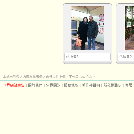
花博會3
花博會2
本城市刊登之內容為作者個人自行提供上傳，不代表 udn 立場。
刊登網站廣告
︱
關於我們
︱
常見問題
︱
服務條款
︱
著作權聲明
︱
隱私權聲明
︱
客服