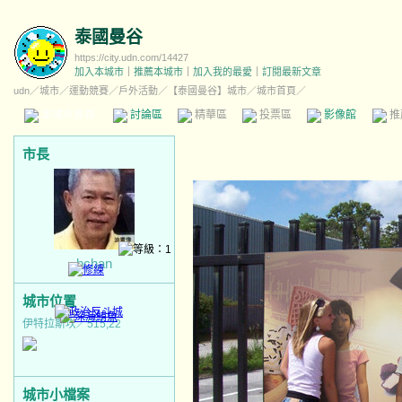
泰國曼谷
https://city.udn.com/14427
加入本城市
｜
推薦本城市
｜
加入我的最愛
｜
訂閱最新文章
udn
／
城市
／
運動競賽
／
戶外活動
／
【泰國曼谷】城市
／城市首頁／
本城市首頁
討論區
精華區
投票區
影像館
推
市長
bchan
城市位置
伊特拉斯坎／515,22
城市小檔案