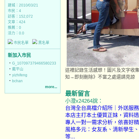
建城：2010/03/21
市民：4
訪客：152,072
文章：424
推薦：
0
活力：0.0
市民名單
黑名單
新加入市民
‧
G_107097379466580233
‧
戴平山
這裡記錄生活感想！圖片及文字收
‧
yizhifeng
知→即刻刪除》不當之處還請見諒
‧
bchan
more...
最新留言
小澄x24264說：
台灣全台高檔介紹所｜外送服務
本店主打本土優質正妹，資料透
專人一對一需求分析，依喜好精
風格多元：女友系、清新學生、
等...