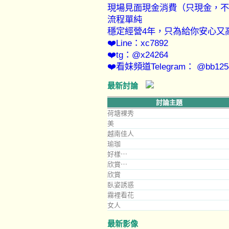
現場見面現金消費（只現金，不
流程單純
穩定經營4年，只為給你安心又
❤️Line：xc7892
❤️tg：@x24264
❤️看妹頻道Telegram： @bb125
最新討論
討論主題
荷塘裸秀
美
越南佳人
瑜珈
好樣⋯
欣賞⋯
欣賞
臥姿誘惑
霧裡看花
女人
最新影像