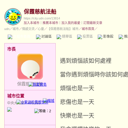
保霞慈航法船
https://city.udn.com/13814
加入本城市
｜
推薦本城市
｜
加入我的最愛
｜
訂閱最新文章
udn
／
城市
／
情感交流
／
心靈
／
【保霞慈航法船】城市
／城市首頁／
本城市首頁
討論區
精華區
投票區
影像館
推
市長
遇到煩惱該如何處裡
當你遇到煩惱時你該如何
保霞慈航法船
煩惱也是一天
城市位置
悲傷也是一天
中央大草原／479,395
快樂也是一天