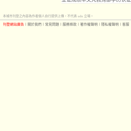
本城市刊登之內容為作者個人自行提供上傳，不代表 udn 立場。
刊登網站廣告
︱
關於我們
︱
常見問題
︱
服務條款
︱
著作權聲明
︱
隱私權聲明
︱
客服