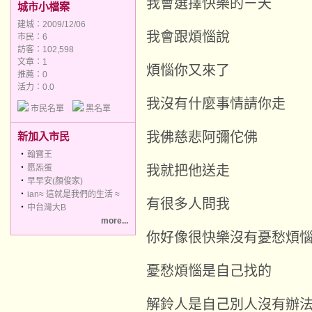
我會選擇快樂的ㄧ天
城市小檔案
建城：2009/12/06
我會跟煩惱說
市民：6
訪客：102,598
文章：1
煩惱你又來了
推薦：
0
活力：0.0
我沒有什麼事情請你走
市民名單
黑名單
我佛慈悲阿彌佗佛
新加入市民
‧
翰寶王
‧
愿炁蛋
我就把他送走
‧
早早安(顏俊家)
‧
ian≈ 這就是我們的生活 ≈
有很多人問我
‧
中台灣大B
more...
你好像很快樂沒有憂愁煩
憂愁煩惱是自己找的
解鈴人是自己別人沒有辦