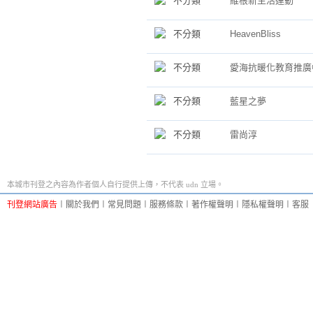
不分類
維根新生活運動
不分類
HeavenBliss
不分類
愛海抗暖化教育推廣
不分類
藍星之夢
不分類
雷尚淳
本城市刊登之內容為作者個人自行提供上傳，不代表 udn 立場。
刊登網站廣告
︱
關於我們
︱
常見問題
︱
服務條款
︱
著作權聲明
︱
隱私權聲明
︱
客服