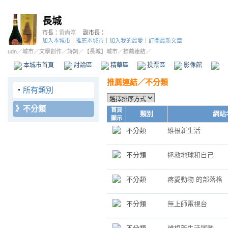
長城
市長：
雷尚淳
副市長：
加入本城市
｜
推薦本城市
｜
加入我的最愛
｜
訂閱最新文章
udn
／
城市
／
文學創作
／
詩詞
／
【長城】城市
／推薦連結／
本城市首頁
討論區
精華區
投票區
影像館
推
推薦連結／不分類
‧
所有類別
》
不分類
首頁
類別
網站
顯示
不分類
維根新生活
不分類
拯救地球和自己
不分類
疼愛動物 的部落格
不分類
無上師電視台