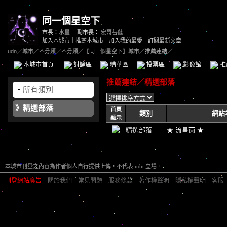
同一個星空下
市長：
水星
副市長：
宏哥菩薩
加入本城市
｜
推薦本城市
｜
加入我的最愛
｜
訂閱最新文章
udn
／
城市
／
不分類
／
不分類
／
【同一個星空下】城市
／推薦連結／
本城市首頁
討論區
精華區
投票區
影像館
推
推薦連結／精選部落
‧
所有類別
》
精選部落
首頁
類別
網站
顯示
精選部落
★ 流星雨 ★
本城市刊登之內容為作者個人自行提供上傳，不代表 udn 立場。
刊登網站廣告
︱
關於我們
︱
常見問題
︱
服務條款
︱
著作權聲明
︱
隱私權聲明
︱
客服