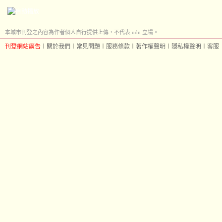
本城市刊登之內容為作者個人自行提供上傳，不代表 udn 立場。
刊登網站廣告
︱
關於我們
︱
常見問題
︱
服務條款
︱
著作權聲明
︱
隱私權聲明
︱
客服