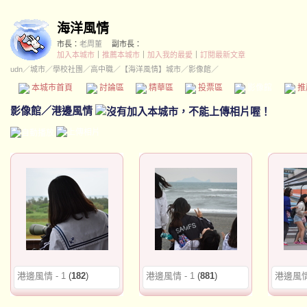
海洋風情
市長：
老周董
副市長：
加入本城市
｜
推薦本城市
｜
加入我的最愛
｜
訂閱最新文章
udn
／
城市
／
學校社團
／
高中職
／
【海洋風情】城市
／影像館／
本城市首頁
討論區
精華區
投票區
影像館
推
影像館
／
港邊風情
港邊風情 - 1
(
182
)
港邊風情 - 1
(
881
)
港邊風情 