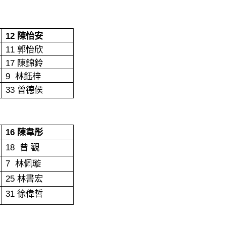
12
陳怡安
11
郭怡欣
17
陳錦鈴
9
林鈺梓
33
曾德侯
16
陳韋彤
18
曾
觀
7
林佩璇
25
林書宏
31
徐偉哲