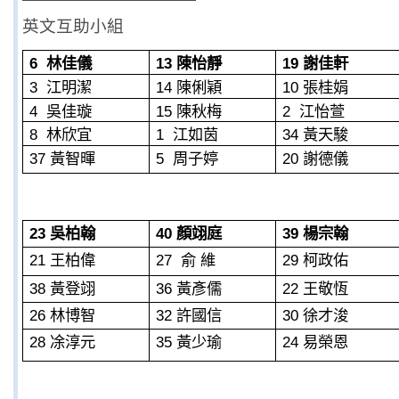
英文互助小組
6
13
19
林佳儀
陳怡靜
謝佳軒
3
14
10
江明潔
陳俐穎
張桂娟
4
15
2
吳佳璇
陳秋梅
江怡萱
8
1
34
林欣宜
江如茵
黃天駿
37
5
20
黃智暉
周子婷
謝德儀
23
40
39
吳柏翰
顏翊庭
楊宗翰
21
27
29
王柏偉
俞
維
柯政佑
38
36
22
黃登翊
黃彥儒
王敬恆
26
32
30
林博智
許國信
徐才浚
28
35
24
凃淳元
黃少瑜
易榮恩