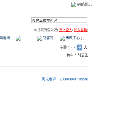
網路城邦
你還沒有登入喔(
馬上登入
/
加入會員
)
薦連結
公告區
訪客簿
市政中心
(0)
字體：
小
中
大
共有
4
則公告
阿光老師
2009/09/07 09:48