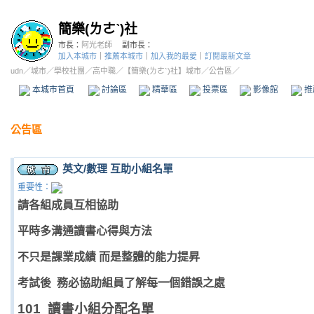
簡樂(ㄌㄜˋ)社
市長：
阿光老師
副市長：
加入本城市
｜
推薦本城市
｜
加入我的最愛
｜
訂閱最新文章
udn
／
城市
／
學校社團
／
高中職
／
【簡樂(ㄌㄜˋ)社】城市
／公告區／
本城市首頁
討論區
精華區
投票區
影像館
推
公告區
英文/數理 互助小組名單
重要性：
請各組成員互相協助
平時多溝通讀書心得與方法
不只是課業成績 而是整體的能力提昇
考試後 務必協助組員了解每一個錯誤之處
101
讀書小組分配名單