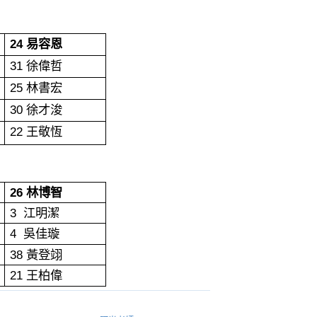
24
易容恩
31
徐偉哲
25
林書宏
30
徐才浚
22
王敬恆
26
林博智
3
江明潔
4
吳佳璇
38
黃登翊
21
王柏偉