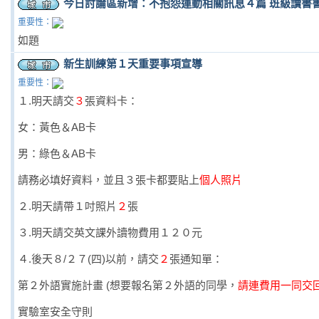
今日討論區新增：不抱怨運動相關訊息４篇 班級讀書
重要性：
如題
新生訓練第１天重要事項宣導
重要性：
１.明天請交
３
張資料卡：
女：黃色＆AB卡
男：綠色＆AB卡
請務必填好資料，並且３張卡都要貼上
個人照片
２.明天請帶１吋照片
２
張
３.明天請交英文課外讀物費用１２０元
４.後天８/２７(四)以前，請交
２
張通知單：
第２外語實施計畫 (想要報名第２外語的同學，
請連費用一同交
實驗室安全守則