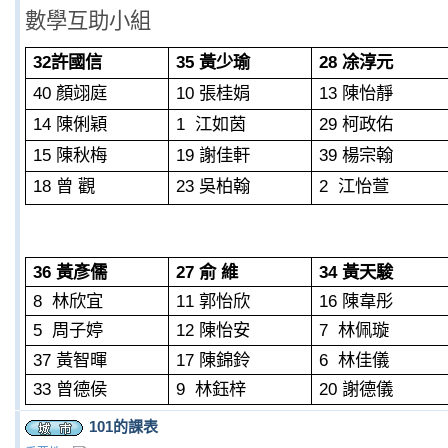
數學互助小組
32
35
28
許國信
黃少瑜
凃淳元
40
10
13
顏翊庭
張桂娟
陳怡靜
14
1
29
陳俐穎
江如茵
柯政佑
15
19
39
陳秋梅
謝佳軒
楊宗翰
18
23
2
曾
觀
吳柏翰
江怡萱
36
27
34
黃彥儒
俞
維
黃天駿
8
11
16
林欣宜
郭怡欣
陳韋彤
5
12
7
周子婷
陳怡安
林佩璇
37
17
6
黃智暉
陳錦鈴
林佳儀
33
9
20
曾德侯
林鈺梓
謝德儀
101的課表