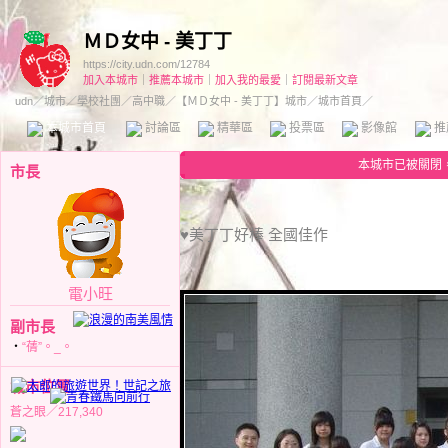
ＭＤ女中 - 美丁丁
https://city.udn.com/12784
加入本城市
｜
推薦本城市
｜
加入我的最愛
｜
訂閱最新文章
udn
／
城市
／
學校社團
／
高中職
／
【ＭＤ女中 - 美丁丁】城市
／城市首頁／
本城市首頁
討論區
精華區
投票區
影像館
推
本城市已被關閉
市長
♥美丁丁好棒 全國佳作
電小旺
副市長
‧
“蒨”。_。
城市位置
蒼之眼／217,340