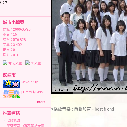
城市小檔案
建城：2009/05/26
市民：15
訪客：576,828
文章：3,402
推薦：
0
活力：0.0
市民名單
黑名單
姊妹市
NeveR StylE
[ Crazy★Girls ]
more...
♥播放音樂 : 西野加奈 - best friend
推薦連結
‧
哈啦影城
‧
華梵盃高中職部落格大賽