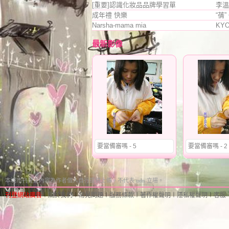
[重要]認識化妝品品牌學習單
李溫
成年禮 快樂
“蒨
Narsha-mama mia
KY
最新影像
要當備審嗎 - 5
要當備審嗎 - 2
本城市刊登之內容為作者個人自行提供上傳，不代表 udn 立場。
刊登網站廣告
︱
關於我們
︱
常見問題
︱
服務條款
︱
著作權聲明
︱
隱私權聲明
︱
客服