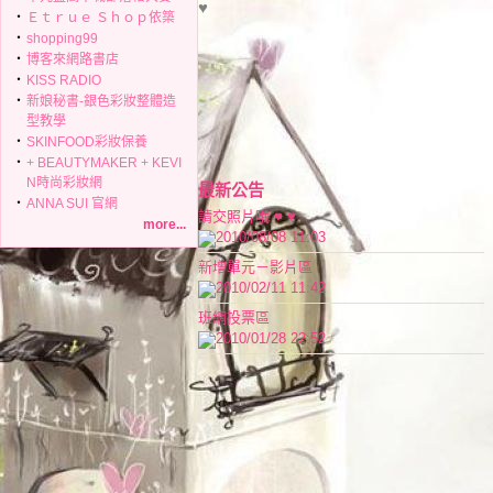
♥
‧
Ｅｔｒｕｅ Ｓｈｏｐ依築
‧
shopping99
‧
博客來網路書店
‧
KISS RADIO
‧
新娘秘書-銀色彩妝整體造
型教學
‧
SKINFOOD彩妝保養
‧
+ BEAUTYMAKER + KEVI
N時尚彩妝網
最新公告
‧
ANNA SUI 官網
請交照片哦 ♥ ♥
more...
2010/08/08 11:03
新增單元－影片區
2010/02/11 11:42
班網投票區
2010/01/28 22:52