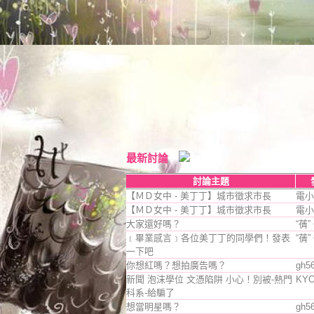
最新討論
討論主題
【ＭＤ女中 - 美丁丁】城市徵求市長
電小
【ＭＤ女中 - 美丁丁】城市徵求市長
電小
大家還好嗎？
“蒨
﹝畢業感言﹞各位美丁丁的同學們！發表
“蒨
一下吧
你想紅嗎？想拍廣告嗎？
gh5
新聞 泡沫學位 文憑陷阱 小心！別被-熱門
KY
科系-給騙了
想當明星嗎？
gh5