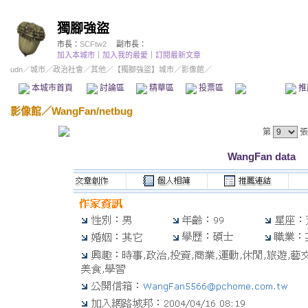
獨腳強盜
市長：
SCFtw2
副市長：
加入本城市
｜
加入我的最愛
｜
訂閱最新文章
udn
／
城市
／
政治社會
／
其他
／
【獨腳強盜】城市
／影像館／
本城市首頁
討論區
精華區
投票區
影像館
推
影像館
／
WangFan/netbug
第
張
WangFan data