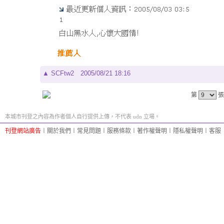
▲
SCFtw2
2005/08/21 18:16
第
張
本城市刊登之內容為作者個人自行提供上傳，不代表 udn 立場。
刊登網站廣告
︱
關於我們
︱
常見問題
︱
服務條款
︱
著作權聲明
︱
隱私權聲明
︱
客服