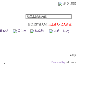
網路城邦
你還沒有登入喔(
馬上登入
/
加入會員
)
薦連結
公告區
訪客簿
市政中心
(0)
▲top
Powered by
udn.com