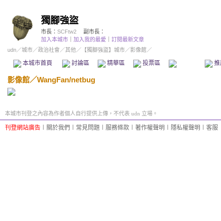
獨腳強盜
市長：
SCFtw2
副市長：
加入本城市
｜
加入我的最愛
｜
訂閱最新文章
udn
／
城市
／
政治社會
／
其他
／
【獨腳強盜】城市
／影像館／
本城市首頁
討論區
精華區
投票區
影像館
推
影像館
／
WangFan/netbug
本城市刊登之內容為作者個人自行提供上傳，不代表 udn 立場。
刊登網站廣告
︱
關於我們
︱
常見問題
︱
服務條款
︱
著作權聲明
︱
隱私權聲明
︱
客服