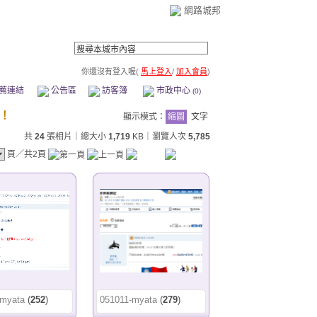
網路城邦
你還沒有登入喔(
馬上登入
/
加入會員
)
薦連結
公告區
訪客簿
市政中心
(0)
顯示模式：
縮圖
文字
共
24
張相片｜總大小
1,719
KB
｜瀏覽人次
5,785
頁／共2頁
-myata
(
252
)
051011-myata
(
279
)