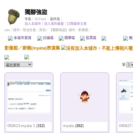
獨腳強盜
市長：
SCFtw2
副市長：
加入本城市
｜
加入我的最愛
｜
訂閱最新文章
udn
／
城市
／
政治社會
／
其他
／
【獨腳強盜】城市
／影像館／
本城市首頁
討論區
精華區
投票區
影像館
推
影像館
／
麥豬(myata)表演集
第
050613-myata 1
(
312
)
myata
(
262
)
040627