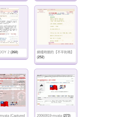
-JOY 2
(
260
)
網棧時期的【不平則鳴】
(
252
)
myata (Captured
20060819-myata
(
273
)