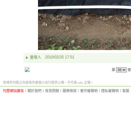
▲
畫壞人
2010/02/25 17:51
第
張
本城市刊登之內容為作者個人自行提供上傳，不代表 udn 立場。
刊登網站廣告
︱
關於我們
︱
常見問題
︱
服務條款
︱
著作權聲明
︱
隱私權聲明
︱
客服