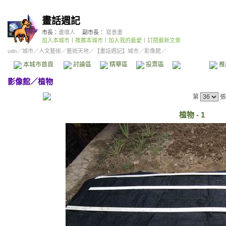
畫話週記
市長：
畫壞人
副市長：
寫意畫
加入本城市
｜
推薦本城市
｜
加入我的最愛
｜
訂閱最新文章
udn
／
城市
／
人文藝術
／
藝術天地
／
【畫話週記】城市
／影像館／
本城市首頁
討論區
精華區
投票區
影像館
推
影像館
／
植物
第
張
植物 - 1