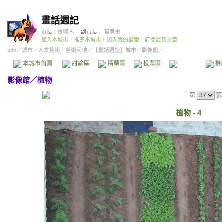
畫話週記
市長：
畫壞人
副市長：
寫意畫
加入本城市
｜
推薦本城市
｜
加入我的最愛
｜
訂閱最新文章
udn
／
城市
／
人文藝術
／
藝術天地
／
【畫話週記】城市
／影像館／
本城市首頁
討論區
精華區
投票區
影像館
推
影像館
／
植物
第
張
植物 - 4