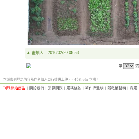
▲
畫壞人
2010/02/20 08:53
第
張
本城市刊登之內容為作者個人自行提供上傳，不代表 udn 立場。
刊登網站廣告
︱
關於我們
︱
常見問題
︱
服務條款
︱
著作權聲明
︱
隱私權聲明
︱
客服