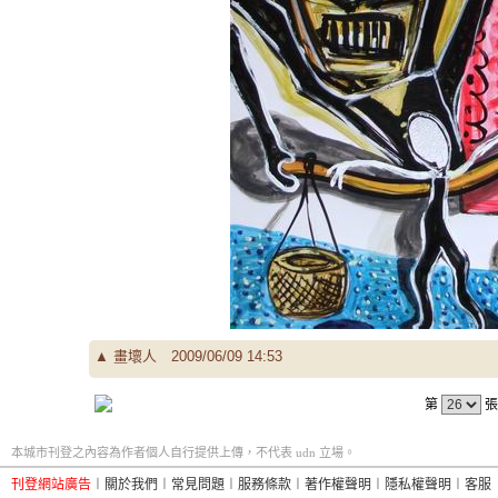
▲
畫壞人
2009/06/09 14:53
第
張
本城市刊登之內容為作者個人自行提供上傳，不代表 udn 立場。
刊登網站廣告
︱
關於我們
︱
常見問題
︱
服務條款
︱
著作權聲明
︱
隱私權聲明
︱
客服