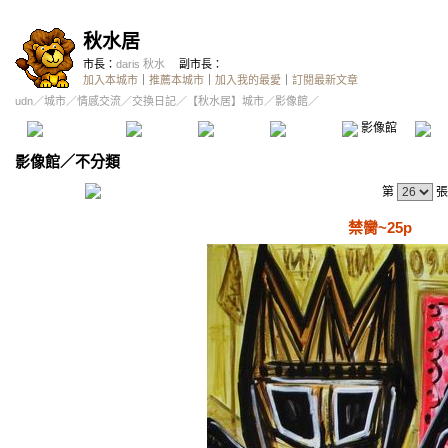
秋水居
市長：
daris 秋水
副市長：
加入本城市
｜
推薦本城市
｜
加入我的最愛
｜
訂閱最新文章
udn
／
城市
／
情感交流
／
交換日記
／
【秋水居】城市
／影像館／
本城市首頁
討論區
精華區
投票區
影像館
推
影像館
／
不分類
第
張
禁臠~25p