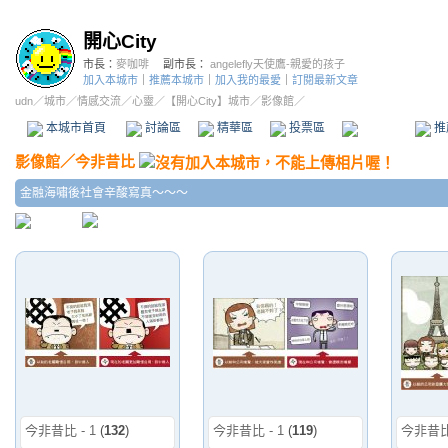
開心City
市長：
麥咖啡
副市長：
angelefly天使鷹-親愛的孩子
加入本城市
｜
推薦本城市
｜
加入我的最愛
｜
訂閱最新文章
udn
／
城市
／
情感交流
／
心靈
／
【開心City】城市
／影像館／
本城市首頁
討論區
精華區
投票區
影像館
推
影像館
／
今非昔比
金融海嘯後社會辛酸寫真～～～
今非昔比 - 1
(
132
)
今非昔比 - 1
(
119
)
今非昔比 