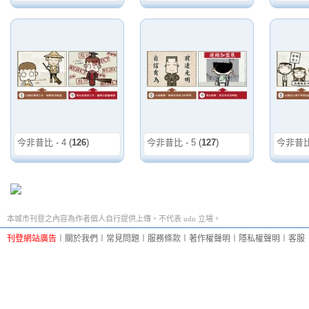
今非昔比 - 4
(
126
)
今非昔比 - 5
(
127
)
今非昔比 
本城市刊登之內容為作者個人自行提供上傳，不代表 udn 立場。
刊登網站廣告
︱
關於我們
︱
常見問題
︱
服務條款
︱
著作權聲明
︱
隱私權聲明
︱
客服