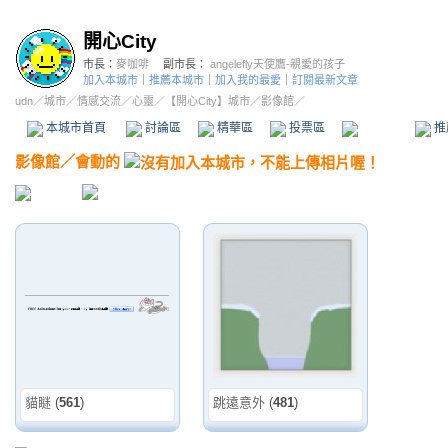
開心City
市長：
麥咖啡
副市長：
angelefly天使鷹-親愛的孩子
加入本城市
｜
推薦本城市
｜
加入我的最愛
｜
訂閱最新文章
udn
／
城市
／
情感交流
／
心靈
／
【開心City】城市
／影像館／
本城市首頁
討論區
精華區
投票區
影像館
推
影像館
／
會動的
貓瞇
(
561
)
跳遠意外
(
481
)