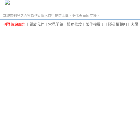
本城市刊登之內容為作者個人自行提供上傳，不代表 udn 立場。
刊登網站廣告
︱
關於我們
︱
常見問題
︱
服務條款
︱
著作權聲明
︱
隱私權聲明
︱
客服